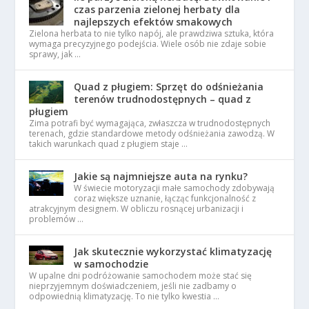
czas parzenia zielonej herbaty dla
najlepszych efektów smakowych
Zielona herbata to nie tylko napój, ale prawdziwa sztuka, która
wymaga precyzyjnego podejścia. Wiele osób nie zdaje sobie
sprawy, jak …
Quad z pługiem: Sprzęt do odśnieżania
terenów trudnodostępnych – quad z
pługiem
Zima potrafi być wymagająca, zwłaszcza w trudnodostępnych
terenach, gdzie standardowe metody odśnieżania zawodzą. W
takich warunkach quad z pługiem staje …
Jakie są najmniejsze auta na rynku?
W świecie motoryzacji małe samochody zdobywają
coraz większe uznanie, łącząc funkcjonalność z
atrakcyjnym designem. W obliczu rosnącej urbanizacji i
problemów …
Jak skutecznie wykorzystać klimatyzację
w samochodzie
W upalne dni podróżowanie samochodem może stać się
nieprzyjemnym doświadczeniem, jeśli nie zadbamy o
odpowiednią klimatyzację. To nie tylko kwestia …