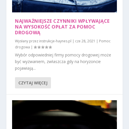
NAJWAŻNIEJSZE CZYNNIKI WPŁYWAJĄCE
NA WYSOKOŚĆ OPŁAT ZA POMOC
DROGOWĄ
Wysłany przez
instrukcje-haynes.pl
|
cze 28, 2021
|
Pomoc
drogowa
|
Wybór odpowiedniej firmy pomocy drogowej może
być wyzwaniem, zwłaszcza gdy na horyzoncie
pojawiają...
CZYTAJ WIĘCEJ