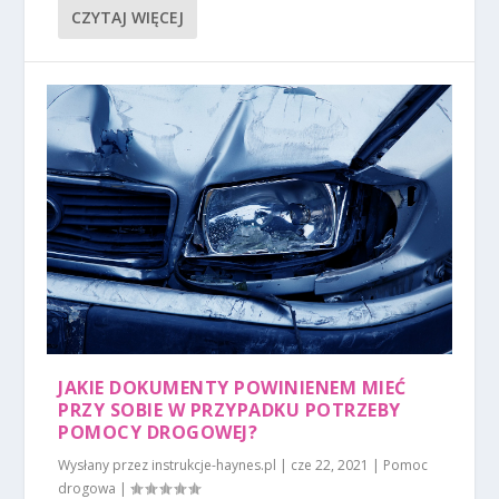
CZYTAJ WIĘCEJ
JAKIE DOKUMENTY POWINIENEM MIEĆ
PRZY SOBIE W PRZYPADKU POTRZEBY
POMOCY DROGOWEJ?
Wysłany przez
instrukcje-haynes.pl
|
cze 22, 2021
|
Pomoc
drogowa
|