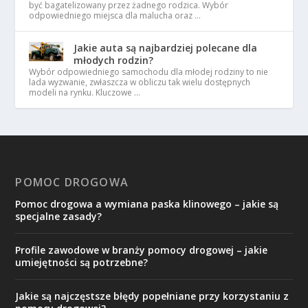
być bagatelizowany przez żadnego rodzica. Wybór
odpowiedniego miejsca dla malucha oraz …
Jakie auta są najbardziej polecane dla
młodych rodzin?
Wybór odpowiedniego samochodu dla młodej rodziny to nie
lada wyzwanie, zwłaszcza w obliczu tak wielu dostępnych
modeli na rynku. Kluczowe …
POMOC DROGOWA
Pomoc drogowa a wymiana paska klinowego – jakie są
specjalne zasady?
Profile zawodowe w branży pomocy drogowej – jakie
umiejętności są potrzebne?
Jakie są najczęstsze błędy popełniane przy korzystaniu z