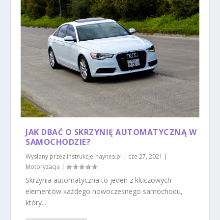
JAK DBAĆ O SKRZYNIĘ AUTOMATYCZNĄ W
SAMOCHODZIE?
Wysłany przez
instrukcje-haynes.pl
|
cze 27, 2021
|
Motoryzacja
|
Skrzynia automatyczna to jeden z kluczowych
elementów każdego nowoczesnego samochodu,
który...