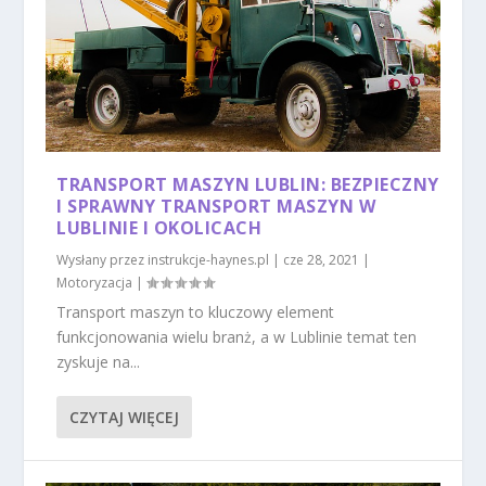
TRANSPORT MASZYN LUBLIN: BEZPIECZNY
I SPRAWNY TRANSPORT MASZYN W
LUBLINIE I OKOLICACH
Wysłany przez
instrukcje-haynes.pl
|
cze 28, 2021
|
Motoryzacja
|
Transport maszyn to kluczowy element
funkcjonowania wielu branż, a w Lublinie temat ten
zyskuje na...
CZYTAJ WIĘCEJ