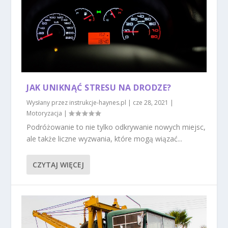
JAK UNIKNĄĆ STRESU NA DRODZE?
Wysłany przez
instrukcje-haynes.pl
|
cze 28, 2021
|
Motoryzacja
|
Podróżowanie to nie tylko odkrywanie nowych miejsc,
ale także liczne wyzwania, które mogą wiązać...
CZYTAJ WIĘCEJ