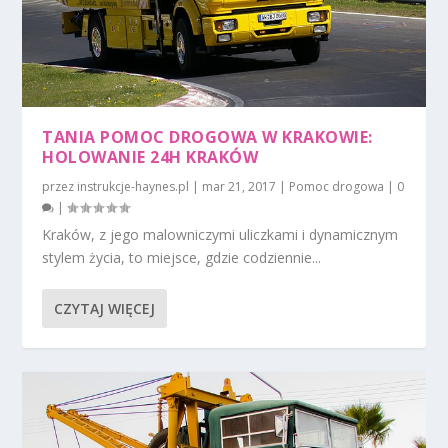
TANIA POMOC DROGOWA W KRAKOWIE:
HOLOWANIE 24H KRAKÓW
przez
instrukcje-haynes.pl
|
mar 21, 2017
|
Pomoc drogowa
|
0
|
Kraków, z jego malowniczymi uliczkami i dynamicznym
stylem życia, to miejsce, gdzie codziennie...
CZYTAJ WIĘCEJ