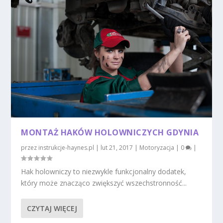
MONTAŻ HAKÓW HOLOWNICZYCH GDYNIA
przez
instrukcje-haynes.pl
|
lut 21, 2017
|
Motoryzacja
|
0
|
Hak holowniczy to niezwykle funkcjonalny dodatek,
który może znacząco zwiększyć wszechstronność...
CZYTAJ WIĘCEJ