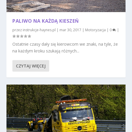
PALIWO NA KAŻDĄ KIESZEŃ
przez
instrukcje-haynes.pl
|
mar 30, 2017
|
Motoryzacja
|
0
|
Ostatnie czasy dały się kierowcom we znaki, na tyle, że
na każdym kroku szukają różnych...
CZYTAJ WIĘCEJ