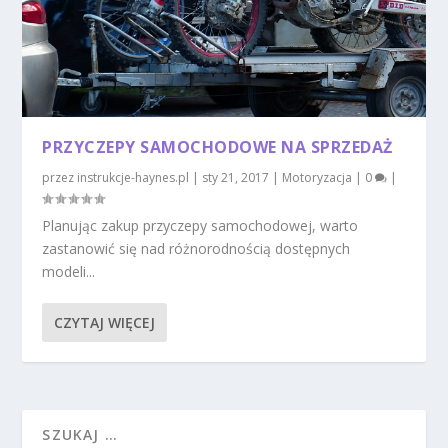
PRZYCZEPY SAMOCHODOWE NA SPRZEDAŻ
przez
instrukcje-haynes.pl
|
sty 21, 2017
|
Motoryzacja
|
0
|
Planując zakup przyczepy samochodowej, warto
zastanowić się nad różnorodnością dostępnych
modeli...
CZYTAJ WIĘCEJ