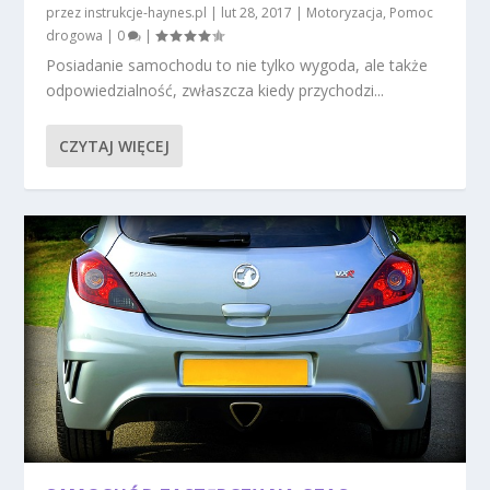
przez
instrukcje-haynes.pl
|
lut 28, 2017
|
Motoryzacja
,
Pomoc
drogowa
|
0
|
Posiadanie samochodu to nie tylko wygoda, ale także
odpowiedzialność, zwłaszcza kiedy przychodzi...
CZYTAJ WIĘCEJ