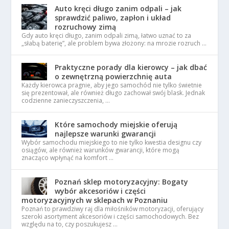
Auto kręci długo zanim odpali – jak
sprawdzić paliwo, zapłon i układ
rozruchowy zimą
Gdy auto kręci długo, zanim odpali zimą, łatwo uznać to za
„słabą baterię”, ale problem bywa złożony: na mrozie rozruch …
Praktyczne porady dla kierowcy – jak dbać
o zewnętrzną powierzchnię auta
Każdy kierowca pragnie, aby jego samochód nie tylko świetnie
się prezentował, ale również długo zachował swój blask. Jednak
codzienne zanieczyszczenia, …
Które samochody miejskie oferują
najlepsze warunki gwarancji
Wybór samochodu miejskiego to nie tylko kwestia designu czy
osiągów, ale również warunków gwarancji, które mogą
znacząco wpłynąć na komfort …
Poznań sklep motoryzacyjny: Bogaty
wybór akcesoriów i części
motoryzacyjnych w sklepach w Poznaniu
Poznań to prawdziwy raj dla miłośników motoryzacji, oferujący
szeroki asortyment akcesoriów i części samochodowych. Bez
względu na to, czy poszukujesz …