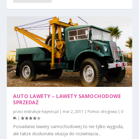
AUTO LAWETY – LAWETY SAMOCHODOWE
SPRZEDAŻ
przez
instrukcje-haynes.pl
|
mar 2, 2017
|
Pomoc drogowa
|
0
|
Posiadanie lawety samochodowej to nie tylko wygoda,
ale także doskonała okazja do rozwinięcia...