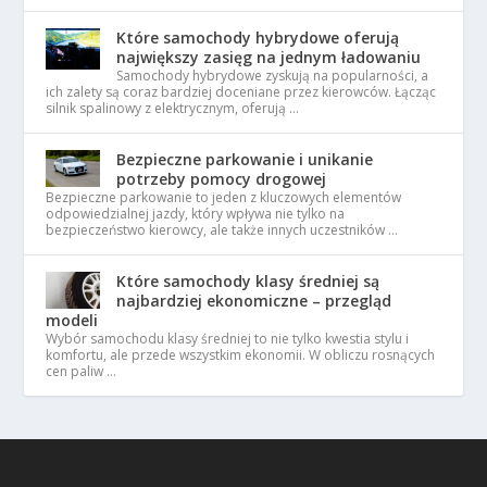
Które samochody hybrydowe oferują
największy zasięg na jednym ładowaniu
Samochody hybrydowe zyskują na popularności, a
ich zalety są coraz bardziej doceniane przez kierowców. Łącząc
silnik spalinowy z elektrycznym, oferują …
Bezpieczne parkowanie i unikanie
potrzeby pomocy drogowej
Bezpieczne parkowanie to jeden z kluczowych elementów
odpowiedzialnej jazdy, który wpływa nie tylko na
bezpieczeństwo kierowcy, ale także innych uczestników …
Które samochody klasy średniej są
najbardziej ekonomiczne – przegląd
modeli
Wybór samochodu klasy średniej to nie tylko kwestia stylu i
komfortu, ale przede wszystkim ekonomii. W obliczu rosnących
cen paliw …