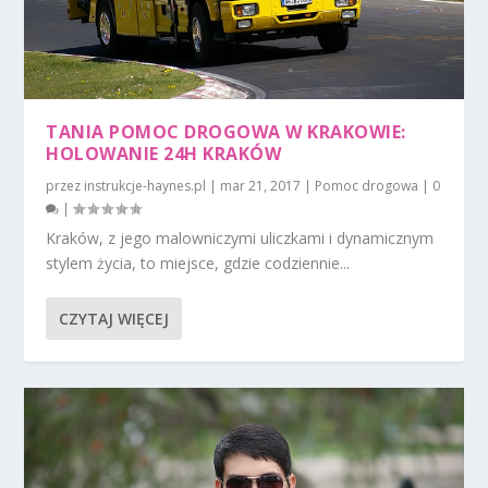
TANIA POMOC DROGOWA W KRAKOWIE:
HOLOWANIE 24H KRAKÓW
przez
instrukcje-haynes.pl
|
mar 21, 2017
|
Pomoc drogowa
|
0
|
Kraków, z jego malowniczymi uliczkami i dynamicznym
stylem życia, to miejsce, gdzie codziennie...
CZYTAJ WIĘCEJ