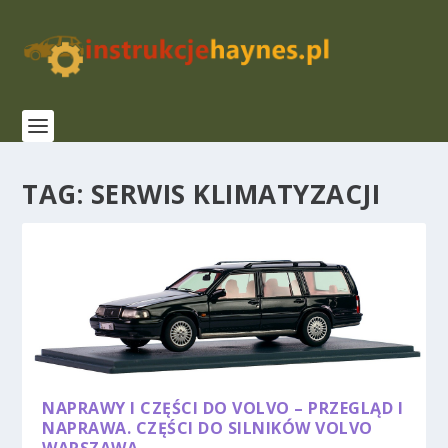
TAG:
SERWIS KLIMATYZACJI
NAPRAWY I CZĘŚCI DO VOLVO – PRZEGLĄD I
NAPRAWA. CZĘŚCI DO SILNIKÓW VOLVO
WARSZAWA