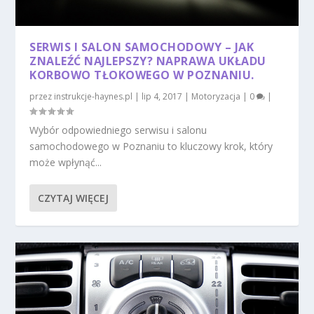
SERWIS I SALON SAMOCHODOWY – JAK
ZNALEŹĆ NAJLEPSZY? NAPRAWA UKŁADU
KORBOWO TŁOKOWEGO W POZNANIU.
przez
instrukcje-haynes.pl
|
lip 4, 2017
|
Motoryzacja
|
0
|
Wybór odpowiedniego serwisu i salonu
samochodowego w Poznaniu to kluczowy krok, który
może wpłynąć...
CZYTAJ WIĘCEJ