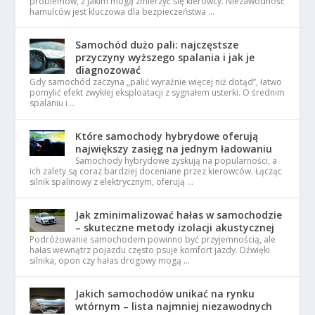
problemów, z jakim mogą zmierzyć się kierowcy. Niezawodność
hamulców jest kluczowa dla bezpieczeństwa …
Samochód dużo pali: najczęstsze
przyczyny wyższego spalania i jak je
diagnozować
Gdy samochód zaczyna „palić wyraźnie więcej niż dotąd”, łatwo
pomylić efekt zwykłej eksploatacji z sygnałem usterki. O średnim
spalaniu i …
Które samochody hybrydowe oferują
największy zasięg na jednym ładowaniu
Samochody hybrydowe zyskują na popularności, a
ich zalety są coraz bardziej doceniane przez kierowców. Łącząc
silnik spalinowy z elektrycznym, oferują …
Jak zminimalizować hałas w samochodzie
– skuteczne metody izolacji akustycznej
Podróżowanie samochodem powinno być przyjemnością, ale
hałas wewnątrz pojazdu często psuje komfort jazdy. Dźwięki
silnika, opon czy hałas drogowy mogą …
Jakich samochodów unikać na rynku
wtórnym – lista najmniej niezawodnych