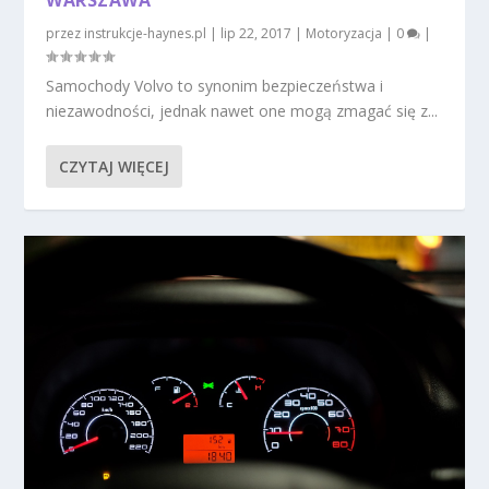
przez
instrukcje-haynes.pl
|
lip 22, 2017
|
Motoryzacja
|
0
|
Samochody Volvo to synonim bezpieczeństwa i
niezawodności, jednak nawet one mogą zmagać się z...
CZYTAJ WIĘCEJ