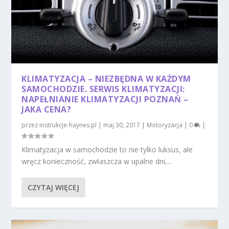
KLIMATYZACJA – NIEZBĘDNA W KAŻDYM
SAMOCHODZIE. SERWIS KLIMATYZACJI:
NAPEŁNIANIE KLIMATYZACJI POZNAŃ –
JAKA CENA?
przez
instrukcje-haynes.pl
|
maj 30, 2017
|
Motoryzacja
|
0
|
Klimatyzacja w samochodzie to nie tylko luksus, ale
wręcz konieczność, zwłaszcza w upalne dni,...
CZYTAJ WIĘCEJ