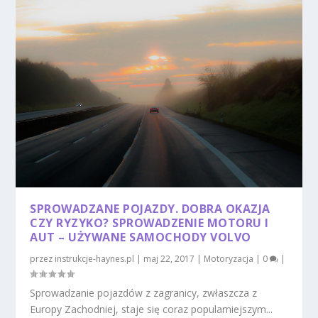
SPROWADZANE POJAZDY. DOBRA OKAZJA
CZY RYZYKO? SPROWADZENIE MOTORU I
AUT – UŻYWANE SAMOCHODY VOLVO
przez
instrukcje-haynes.pl
|
maj 22, 2017
|
Motoryzacja
|
0
|
Sprowadzanie pojazdów z zagranicy, zwłaszcza z
Europy Zachodniej, staje się coraz popularniejszym...