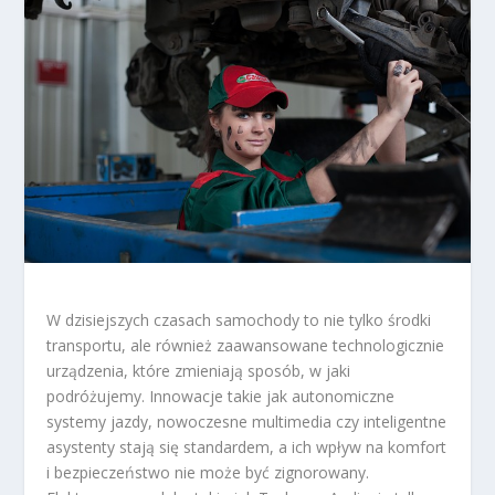
W dzisiejszych czasach samochody to nie tylko środki
transportu, ale również zaawansowane technologicznie
urządzenia, które zmieniają sposób, w jaki
podróżujemy. Innowacje takie jak autonomiczne
systemy jazdy, nowoczesne multimedia czy inteligentne
asystenty stają się standardem, a ich wpływ na komfort
i bezpieczeństwo nie może być zignorowany.