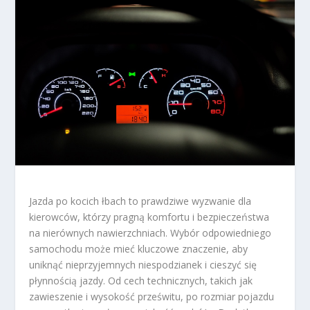
Jazda po kocich łbach to prawdziwe wyzwanie dla
kierowców, którzy pragną komfortu i bezpieczeństwa
na nierównych nawierzchniach. Wybór odpowiedniego
samochodu może mieć kluczowe znaczenie, aby
uniknąć nieprzyjemnych niespodzianek i cieszyć się
płynnością jazdy. Od cech technicznych, takich jak
zawieszenie i wysokość prześwitu, po rozmiar pojazdu