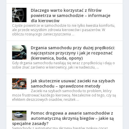
Dlaczego warto korzystać z filtrów
powietrza w samochodzie – informacje
dla kierowców
Czyste powietrze w samochodzie to nie tylko kwestia komfortu,
ale przede wszystkim zdrowia kierowców i pasażerów. W
obliczu rosnącego zanieczyszczenia …
Drgania samochodu przy dużej prędkości:
najczęstsze przyczyny i jak je rozpoznać
(kierownica, buda, opony)
Gdy drgania samochodu nasilają się wraz z prędkością i dają o
sobie znać zarówno w kierownicy, jak i w nadwoziu, …
Jak skutecznie usuwać zacieki na szybach
samochodu – sprawdzone metody
Zacieki na szybach samochodu to problem, który
może frustrować każdego kierowcę. Niezależnie od tego, czy są
efektem deszczowych osadów, resztek …
Pomoc drogowa a awarie samochodów z
automatyczną skrzynią biegów – jakie są
specjalne zasady?
Samochody z automatyczną skrzynią biegów zyskują coraz