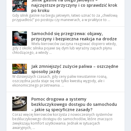
najczęstsze przyczyny i co sprawdzić krok
po kroku
Gdy silnik gaśnie na biegu jałowym, łatwo uznać to za „chwilową
przypadłość” po postoju czy manewrach, a w praktyce to …
Samochód się przegrzewa: objawy,
przyczyny i bezpieczna reakcja na drodze
Wielu kierowców zaczyna reagować dopiero wtedy,
gdy z okolic silnika pojawi się dym lub wyraźny zapach płynu
chłodzącego, a wtedy …
Jak zmniejszyć zużycie paliwa – oszczędne
sposoby jazdy
W dzisiejszych czasach, gdy ceny paliw nieustannie rosną,
oszczędna jazda staje się nie tylko kwestią wygody, ale i
ekonomicznego przetrwania. …
Pomoc drogowa a systemy
bezkluczykowego dostępu do samochodu
– jakie są specyficzne zasady?
Coraz więcej kierowców korzysta z nowoczesnych systemów
bezkluczykowego dostępu do samochodów, które znacząco
zwiększają komfort użytkowania. Jednak w sytuacjach
awaryjnych, …