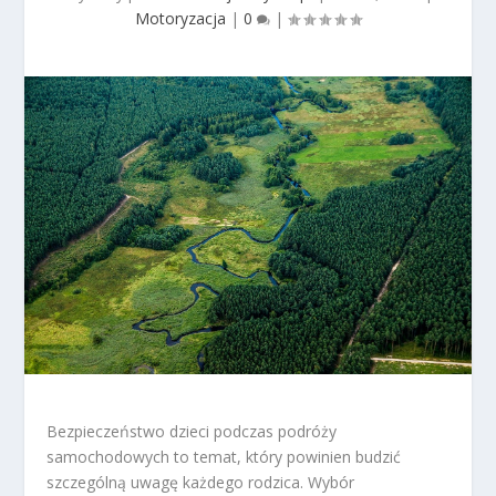
Motoryzacja
|
0
|
Bezpieczeństwo dzieci podczas podróży
samochodowych to temat, który powinien budzić
szczególną uwagę każdego rodzica. Wybór