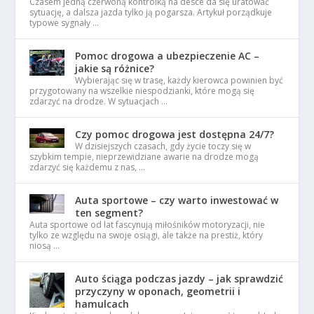
Czasem jedną czerwoną kontrolką na desce da się uratować
sytuację, a dalsza jazda tylko ją pogarsza. Artykuł porządkuje
typowe sygnały …
Pomoc drogowa a ubezpieczenie AC –
jakie są różnice?
Wybierając się w trasę, każdy kierowca powinien być
przygotowany na wszelkie niespodzianki, które mogą się
zdarzyć na drodze. W sytuacjach …
Czy pomoc drogowa jest dostępna 24/7?
W dzisiejszych czasach, gdy życie toczy się w
szybkim tempie, nieprzewidziane awarie na drodze mogą
zdarzyć się każdemu z nas, …
Auta sportowe – czy warto inwestować w
ten segment?
Auta sportowe od lat fascynują miłośników motoryzacji, nie
tylko ze względu na swoje osiągi, ale także na prestiż, który
niosą …
Auto ściąga podczas jazdy – jak sprawdzić
przyczyny w oponach, geometrii i
hamulcach