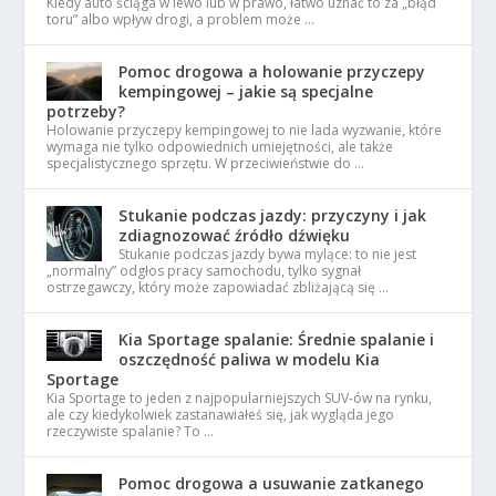
Kiedy auto ściąga w lewo lub w prawo, łatwo uznać to za „błąd
toru” albo wpływ drogi, a problem może …
Pomoc drogowa a holowanie przyczepy
kempingowej – jakie są specjalne
potrzeby?
Holowanie przyczepy kempingowej to nie lada wyzwanie, które
wymaga nie tylko odpowiednich umiejętności, ale także
specjalistycznego sprzętu. W przeciwieństwie do …
Stukanie podczas jazdy: przyczyny i jak
zdiagnozować źródło dźwięku
Stukanie podczas jazdy bywa mylące: to nie jest
„normalny” odgłos pracy samochodu, tylko sygnał
ostrzegawczy, który może zapowiadać zbliżającą się …
Kia Sportage spalanie: Średnie spalanie i
oszczędność paliwa w modelu Kia
Sportage
Kia Sportage to jeden z najpopularniejszych SUV-ów na rynku,
ale czy kiedykolwiek zastanawiałeś się, jak wygląda jego
rzeczywiste spalanie? To …
Pomoc drogowa a usuwanie zatkanego