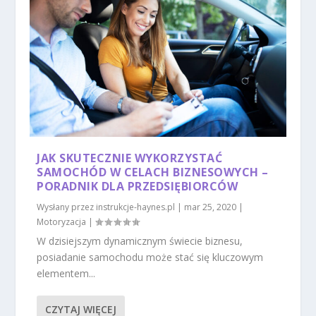
JAK SKUTECZNIE WYKORZYSTAĆ
SAMOCHÓD W CELACH BIZNESOWYCH –
PORADNIK DLA PRZEDSIĘBIORCÓW
Wysłany przez
instrukcje-haynes.pl
|
mar 25, 2020
|
Motoryzacja
|
W dzisiejszym dynamicznym świecie biznesu,
posiadanie samochodu może stać się kluczowym
elementem...
CZYTAJ WIĘCEJ