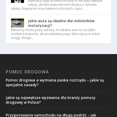
Wymiana oleju w samochodzie to nie tylko kwestia
rutyny, ale kluczowy element dbania o zdrowie
silnika. Regularne smarowanie ruchomych części …
Jakie auta są idealne dla miłośników
motoryzacji?
Miłośnicy motoryzacji wiedzą, że idealne auto to nie tylko
środek transportu, ale prawdziwa pasja, która łączy w sobie
osiągi, design …
POMOC DROGOWA
Pomoc drogowa a wymiana paska rozrządu – jakie są
specjalne zasady?
Jakie są największe wyzwania dla branży pomocy
drogowej w Polsce?
Przygotowanie samochodu na długą podróż – jak