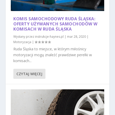
KOMIS SAMOCHODOWY RUDA ŚLĄSKA:
OFERTY UŻYWANYCH SAMOCHODÓW W
KOMISACH W RUDA ŚLĄSKA
Wysłany przez
instrukcje-haynes.pl
|
mar 28, 2020
|
Motoryzacja
|
Ruda Śląska to miejsce, w którym miłośnicy
motoryzacji mogą znaleźć prawdziwe perełki w
komisach...
CZYTAJ WIĘCEJ