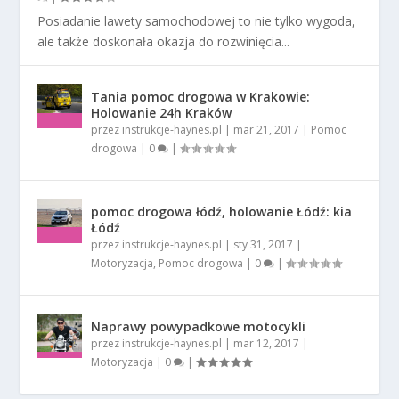
Posiadanie lawety samochodowej to nie tylko wygoda,
ale także doskonała okazja do rozwinięcia...
Tania pomoc drogowa w Krakowie:
Holowanie 24h Kraków
przez
instrukcje-haynes.pl
|
mar 21, 2017
|
Pomoc
drogowa
|
0
|
pomoc drogowa łódź, holowanie Łódź: kia
Łódź
przez
instrukcje-haynes.pl
|
sty 31, 2017
|
Motoryzacja
,
Pomoc drogowa
|
0
|
Naprawy powypadkowe motocykli
przez
instrukcje-haynes.pl
|
mar 12, 2017
|
Motoryzacja
|
0
|