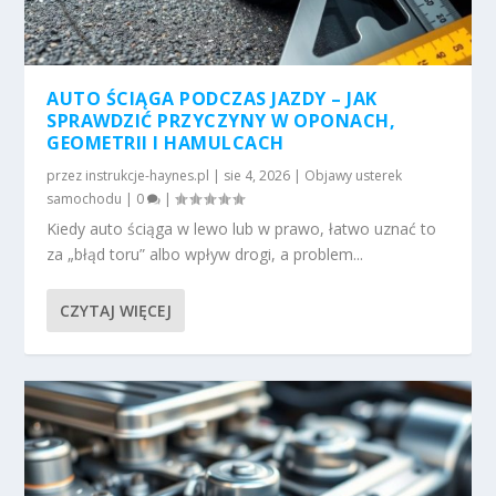
AUTO ŚCIĄGA PODCZAS JAZDY – JAK
SPRAWDZIĆ PRZYCZYNY W OPONACH,
GEOMETRII I HAMULCACH
przez
instrukcje-haynes.pl
|
sie 4, 2026
|
Objawy usterek
samochodu
|
0
|
Kiedy auto ściąga w lewo lub w prawo, łatwo uznać to
za „błąd toru” albo wpływ drogi, a problem...
CZYTAJ WIĘCEJ