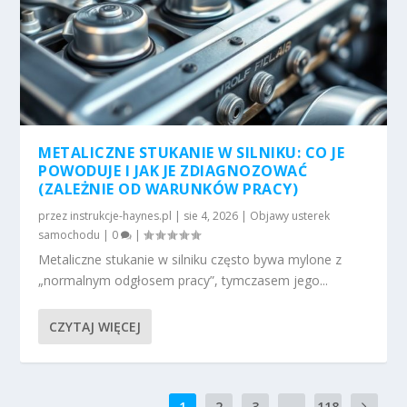
METALICZNE STUKANIE W SILNIKU: CO JE
POWODUJE I JAK JE ZDIAGNOZOWAĆ
(ZALEŻNIE OD WARUNKÓW PRACY)
przez
instrukcje-haynes.pl
|
sie 4, 2026
|
Objawy usterek
samochodu
|
0
|
Metaliczne stukanie w silniku często bywa mylone z
„normalnym odgłosem pracy”, tymczasem jego...
CZYTAJ WIĘCEJ
1
2
3
...
118