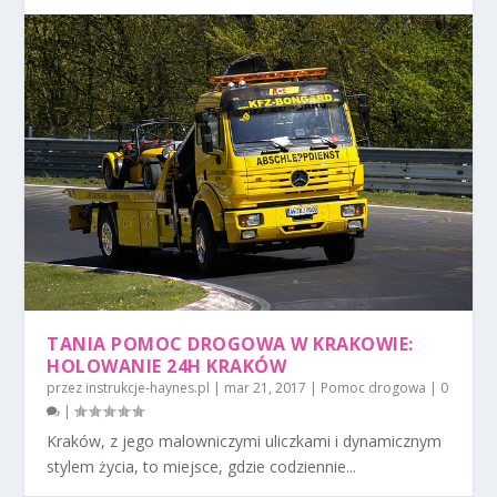
TANIA POMOC DROGOWA W KRAKOWIE:
HOLOWANIE 24H KRAKÓW
przez
instrukcje-haynes.pl
|
mar 21, 2017
|
Pomoc drogowa
|
0
|
Kraków, z jego malowniczymi uliczkami i dynamicznym
stylem życia, to miejsce, gdzie codziennie...