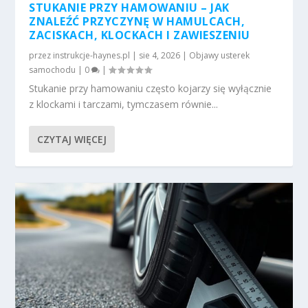
STUKANIE PRZY HAMOWANIU – JAK
ZNALEŹĆ PRZYCZYNĘ W HAMULCACH,
ZACISKACH, KLOCKACH I ZAWIESZENIU
przez
instrukcje-haynes.pl
|
sie 4, 2026
|
Objawy usterek
samochodu
|
0
|
Stukanie przy hamowaniu często kojarzy się wyłącznie
z klockami i tarczami, tymczasem równie...
CZYTAJ WIĘCEJ