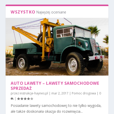
WSZYSTKO
Najwyżej oceniane
AUTO LAWETY – LAWETY SAMOCHODOWE
SPRZEDAŻ
przez
instrukcje-haynes.pl
|
mar 2, 2017
|
Pomoc drogowa
|
0
|
Posiadanie lawety samochodowej to nie tylko wygoda,
ale także doskonała okazja do rozwinięcia...