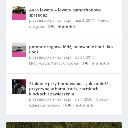
Auto lawety – lawety samochodowe
sprzedaż
przez
instrukcje-haynes.pl
|
mar 2, 2017
|
Pomoc
drogowa
|
0
|
pomoc drogowa łódź, holowanie Łódź: kia
Łódź
przez
instrukcje-haynes.pl
|
sty 31, 2017
|
Motoryzacja
,
Pomoc drogowa
|
0
|
Stukanie przy hamowaniu – jak znaleźć
przyczynę w hamulcach, zaciskach,
klockach i zawieszeniu
przez
instrukcje-haynes.pl
|
sie 4, 2026
|
Objawy
usterek samochodu
|
0
|