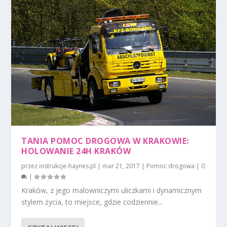
TANIA POMOC DROGOWA W KRAKOWIE:
HOLOWANIE 24H KRAKÓW
przez
instrukcje-haynes.pl
|
mar 21, 2017
|
Pomoc drogowa
|
0
|
Kraków, z jego malowniczymi uliczkami i dynamicznym
stylem życia, to miejsce, gdzie codziennie...