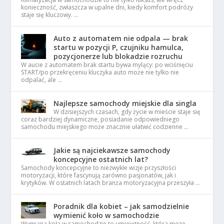
konieczność, zwłaszcza w upalne dni, kiedy komfort podróży
staje się kluczowy. …
Auto z automatem nie odpala — brak
startu w pozycji P, czujniku hamulca,
pozycjonerze lub blokadzie rozruchu
W aucie z automatem brak startu bywa mylący: po wciśnięciu
START/po przekręceniu kluczyka auto może nie tylko nie
odpalać, ale …
Najlepsze samochody miejskie dla singla
W dzisiejszych czasach, gdy życie w mieście staje się
coraz bardziej dynamiczne, posiadanie odpowiedniego
samochodu miejskiego może znacznie ułatwić codzienne …
Jakie są najciekawsze samochody
koncepcyjne ostatnich lat?
Samochody koncepcyjne to niezwykłe wizje przyszłości
motoryzacji, które fascynują zarówno pasjonatów, jak i
krytyków. W ostatnich latach branża motoryzacyjna przeszyła …
Poradnik dla kobiet – jak samodzielnie
wymienić koło w samochodzie
Wymiana koła w samochodzie to umiejętność, która może