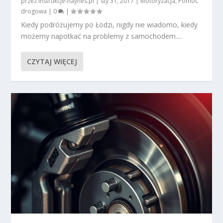
przez
instrukcje-haynes.pl
|
sty 31, 2017
|
Motoryzacja
,
Pomoc
drogowa
|
0
|
Kiedy podróżujemy po Łodzi, nigdy nie wiadomo, kiedy
możemy napotkać na problemy z samochodem....
CZYTAJ WIĘCEJ