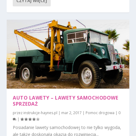
CZYTAJ WIĘCEJ
AUTO LAWETY – LAWETY SAMOCHODOWE
SPRZEDAŻ
przez
instrukcje-haynes.pl
|
mar 2, 2017
|
Pomoc drogowa
|
0
|
Posiadanie lawety samochodowej to nie tylko wygoda,
ale także doskonała okazja do rozwinięcia...