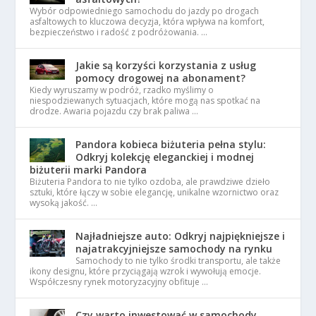
Wybór odpowiedniego samochodu do jazdy po drogach
asfaltowych to kluczowa decyzja, która wpływa na komfort,
bezpieczeństwo i radość z podróżowania. …
Jakie są korzyści korzystania z usług
pomocy drogowej na abonament?
Kiedy wyruszamy w podróż, rzadko myślimy o
niespodziewanych sytuacjach, które mogą nas spotkać na
drodze. Awaria pojazdu czy brak paliwa …
Pandora kobieca biżuteria pełna stylu:
Odkryj kolekcję eleganckiej i modnej
biżuterii marki Pandora
Biżuteria Pandora to nie tylko ozdoba, ale prawdziwe dzieło
sztuki, które łączy w sobie elegancję, unikalne wzornictwo oraz
wysoką jakość. …
Najładniejsze auto: Odkryj najpiękniejsze i
najatrakcyjniejsze samochody na rynku
Samochody to nie tylko środki transportu, ale także
ikony designu, które przyciągają wzrok i wywołują emocje.
Współczesny rynek motoryzacyjny obfituje …
Czy warto inwestować w samochody