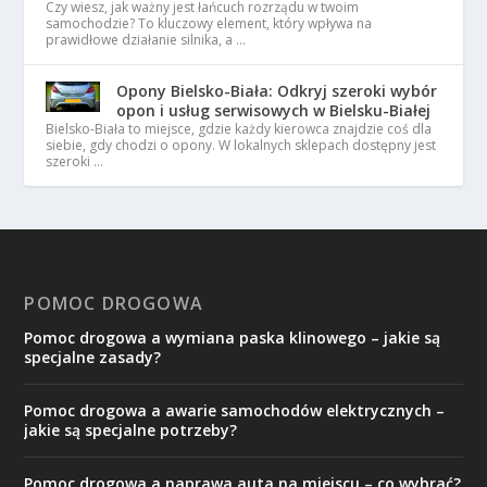
Czy wiesz, jak ważny jest łańcuch rozrządu w twoim
samochodzie? To kluczowy element, który wpływa na
prawidłowe działanie silnika, a …
Opony Bielsko-Biała: Odkryj szeroki wybór
opon i usług serwisowych w Bielsku-Białej
Bielsko-Biała to miejsce, gdzie każdy kierowca znajdzie coś dla
siebie, gdy chodzi o opony. W lokalnych sklepach dostępny jest
szeroki …
POMOC DROGOWA
Pomoc drogowa a wymiana paska klinowego – jakie są
specjalne zasady?
Pomoc drogowa a awarie samochodów elektrycznych –
jakie są specjalne potrzeby?
Pomoc drogowa a naprawa auta na miejscu – co wybrać?