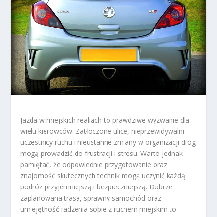
Jazda w miejskich realiach to prawdziwe wyzwanie dla
wielu kierowców. Zatłoczone ulice, nieprzewidywalni
uczestnicy ruchu i nieustanne zmiany w organizacji dróg
mogą prowadzić do frustracji i stresu. Warto jednak
pamiętać, że odpowiednie przygotowanie oraz
znajomość skutecznych technik mogą uczynić każdą
podróż przyjemniejszą i bezpieczniejszą. Dobrze
zaplanowana trasa, sprawny samochód oraz
umiejętność radzenia sobie z ruchem miejskim to