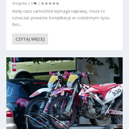
drogowa
|
0
|
Kiedy nasz samochód wymaga naprawy, może to
oznaczać poważne komplikacje w codziennym życiu.
Bez...
CZYTAJ WIĘCEJ