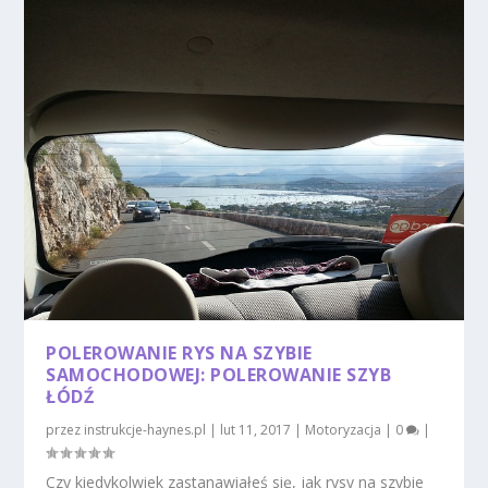
POLEROWANIE RYS NA SZYBIE
SAMOCHODOWEJ: POLEROWANIE SZYB
ŁÓDŹ
przez
instrukcje-haynes.pl
|
lut 11, 2017
|
Motoryzacja
|
0
|
Czy kiedykolwiek zastanawiałeś się, jak rysy na szybie