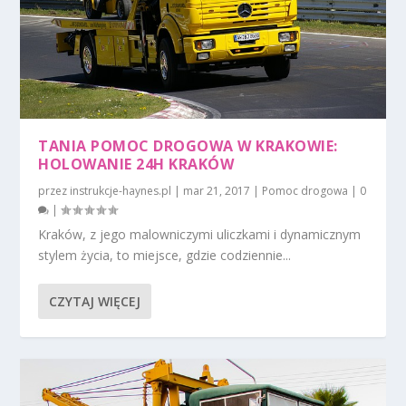
TANIA POMOC DROGOWA W KRAKOWIE:
HOLOWANIE 24H KRAKÓW
przez
instrukcje-haynes.pl
|
mar 21, 2017
|
Pomoc drogowa
|
0
|
Kraków, z jego malowniczymi uliczkami i dynamicznym
stylem życia, to miejsce, gdzie codziennie...
CZYTAJ WIĘCEJ