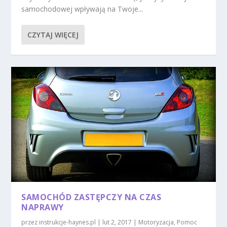
samochodowej wpływają na Twoje...
CZYTAJ WIĘCEJ
SAMOCHÓD ZASTĘPCZY NA CZAS
NAPRAWY
przez
instrukcje-haynes.pl
|
lut 2, 2017
|
Motoryzacja
,
Pomoc