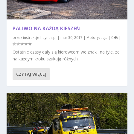
PALIWO NA KAŻDĄ KIESZEŃ
przez
instrukcje-haynes.pl
|
mar 30, 2017
|
Motoryzacja
|
0
|
Ostatnie czasy dały się kierowcom we znaki, na tyle, że
na każdym kroku szukają różnych...
CZYTAJ WIĘCEJ