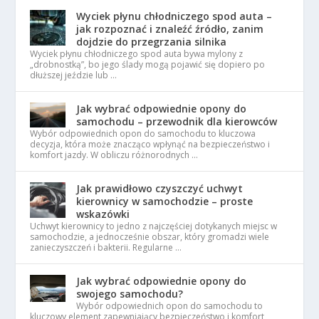
Wyciek płynu chłodniczego spod auta –
jak rozpoznać i znaleźć źródło, zanim
dojdzie do przegrzania silnika
Wyciek płynu chłodniczego spod auta bywa mylony z
„drobnostką”, bo jego ślady mogą pojawić się dopiero po
dłuższej jeździe lub …
Jak wybrać odpowiednie opony do
samochodu – przewodnik dla kierowców
Wybór odpowiednich opon do samochodu to kluczowa
decyzja, która może znacząco wpłynąć na bezpieczeństwo i
komfort jazdy. W obliczu różnorodnych …
Jak prawidłowo czyszczyć uchwyt
kierownicy w samochodzie – proste
wskazówki
Uchwyt kierownicy to jedno z najczęściej dotykanych miejsc w
samochodzie, a jednocześnie obszar, który gromadzi wiele
zanieczyszczeń i bakterii. Regularne …
Jak wybrać odpowiednie opony do
swojego samochodu?
Wybór odpowiednich opon do samochodu to
kluczowy element zapewniający bezpieczeństwo i komfort