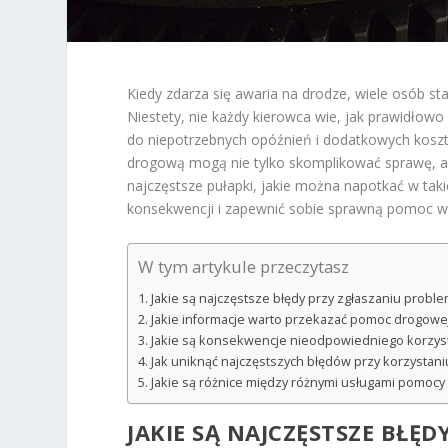
Kiedy zdarza się awaria na drodze, wiele osób 
Niestety, nie każdy kierowca wie, jak prawidłowo
do niepotrzebnych opóźnień i dodatkowych koszt
drogową mogą nie tylko skomplikować sprawę, a
najczęstsze pułapki, jakie można napotkać w taki
konsekwencji i zapewnić sobie sprawną pomoc w t
W tym artykule przeczytasz
Jakie są najczęstsze błędy przy zgłaszaniu pro
Jakie informacje warto przekazać pomoc drogowe
Jakie są konsekwencje nieodpowiedniego korzys
Jak uniknąć najczęstszych błędów przy korzystan
Jakie są różnice między różnymi usługami pomocy
JAKIE SĄ NAJCZĘSTSZE BŁĘ