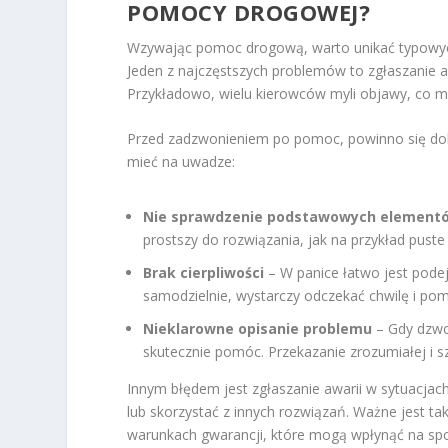
POMOCY DROGOWEJ?
Wzywając pomoc drogową, warto unikać typowych
Jeden z najczęstszych problemów to zgłaszanie a
Przykładowo, wielu kierowców myli objawy, co
Przed zadzwonieniem po pomoc, powinno się dokł
mieć na uwadze:
Nie sprawdzenie podstawowych element
prostszy do rozwiązania, jak na przykład pust
Brak cierpliwości
– W panice łatwo jest pod
samodzielnie, wystarczy odczekać chwilę i pom
Nieklarowne opisanie problemu
– Gdy dzwo
skutecznie pomóc. Przekazanie zrozumiałej i sz
Innym błędem jest zgłaszanie awarii w sytuacja
lub skorzystać z innych rozwiązań. Ważne jest 
warunkach gwarancji, które mogą wpłynąć na sp