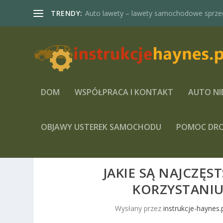
TRENDY:
Auto lawety – lawety samochodowe sprze
DOM
WSPÓŁPRACA I KONTAKT
AUTO NI
OBJAWY USTEREK SAMOCHODU
POMOC DR
JAKIE SĄ NAJCZĘS
KORZYSTANI
Wysłany przez
instrukcje-haynes.