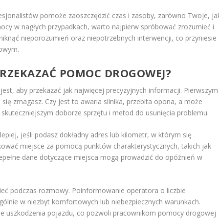
esjonalistów pomoże zaoszczędzić czas i zasoby, zarówno Twoje, ja
ocy w nagłych przypadkach, warto najpierw spróbować zrozumieć i
iknąć nieporozumień oraz niepotrzebnych interwencji, co przyniesie
gowym.
 PRZEKAZAĆ POMOC DROGOWEJ?
est, aby przekazać jak najwięcej precyzyjnych informacji. Pierwszym
 się zmagasz. Czy jest to awaria silnika, przebita opona, a może
 skuteczniejszym doborze sprzętu i metod do usunięcia problemu.
lepiej, jeśli podasz dokładny adres lub kilometr, w którym się
kować miejsce za pomocą punktów charakterystycznych, takich jak
 niepełne dane dotyczące miejsca mogą prowadzić do opóźnień w
nieć podczas rozmowy. Poinformowanie operatora o liczbie
zególnie w niezbyt komfortowych lub niebezpiecznych warunkach.
zne uszkodzenia pojazdu, co pozwoli pracownikom pomocy drogowej