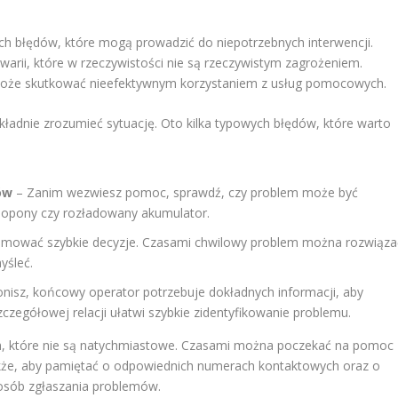
 błędów, które mogą prowadzić do niepotrzebnych interwencji.
warii, które w rzeczywistości nie są rzeczywistym zagrożeniem.
 może skutkować nieefektywnym korzystaniem z usług pomocowych.
adnie zrozumieć sytuację. Oto kilka typowych błędów, które warto
ów
– Zanim wezwiesz pomoc, sprawdź, czy problem może być
e opony czy rozładowany akumulator.
ejmować szybkie decyzje. Czasami chwilowy problem można rozwiąza
yśleć.
nisz, końcowy operator potrzebuje dokładnych informacji, aby
czegółowej relacji ułatwi szybkie zidentyfikowanie problemu.
ch, które nie są natychmiastowe. Czasami można poczekać na pomoc
także, aby pamiętać o odpowiednich numerach kontaktowych oraz o
osób zgłaszania problemów.