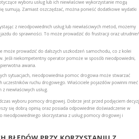
otyczące wyboru usług lub ich niewłaściwe wykorzystanie mogą
 się sumują. Zamiast oszczędzać, można ponieść dodatkowe wydatki
ystając z nieodpowiednich usług lub niewłaściwych metod, możemy
jazdu do sprawności. To może prowadzić do frustracji oraz utrudnie
ie może prowadzić do dalszych uszkodzeń samochodu, co z kolei
. Jeśli niekompetentny operator pomoże w sposób nieodpowiedni,
 pierwotna awaria.
rych sytuacjach, nieodpowiednia pomoc drogowa może stwarzać
ch uczestników ruchu drogowego. Właściciele pojazdów powinni mieć
 z niewłaściwych usług.
dczas wyboru pomocy drogowej. Dobrze jest przed podjęciem decyzj
ieszy się dobrą opinią oraz posiada odpowiednie doświadczenie w
o nieodpowiedniego skorzystania z usług pomocy drogowej i
CH BŁĘDÓW PRZY KORZYSTANIU Z