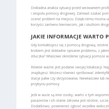
Dokładna analiza sytuacji przed wezwaniem prof
i zespołu pomocy drogowej. Zamiast szukać pom
ocenić problem na miejscu. Dzięki temu można un
korzyści zarówno kierowcom, jak i służbom dro
JAKIE INFORMACJE WARTO
Gdy kontaktujesz się z pomocą drogową, istotne j
krokiem jest dokładne opisanie problemu, z jakim
stłuczka? Właściwe określenie sytuacji pomoże w
Równie ważne jest podanie swojej lokalizacji. Naj
znajdujesz. Możesz również spróbować zidentyfi
stacje paliw czy skrzyżowania. Niewłaściwe lub
przybyciu pomocy.
Jeśli w aucie są inne osoby, warto o tym wspom
pasażerów i ich stanie zdrowia jest istotne, szc
Dodatkowo, powinieneś zgłosić wszelkie widoc