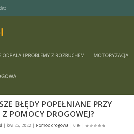
daż
E ODPALA I PROBLEMY Z ROZRUCHEM
MOTORYZACJA
OGOWA
TSZE BŁĘDY POPEŁNIANE PRZY
U Z POMOCY DROGOWEJ?
pl
|
kwi 25, 2022
|
Pomoc drogowa
|
0
|