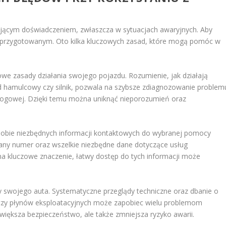
jącym doświadczeniem, zwłaszcza w sytuacjach awaryjnych. Aby
e przygotowanym. Oto kilka kluczowych zasad, które mogą pomóc w
we zasady działania swojego pojazdu. Rozumienie, jak działają
 hamulcowy czy silnik, pozwala na szybsze zdiagnozowanie problem
rogowej. Dzięki temu można uniknąć nieporozumień oraz
 sobie niezbędnych informacji kontaktowych do wybranej pomocy
sany numer oraz wszelkie niezbędne dane dotyczące usług
ma kluczowe znaczenie, łatwy dostęp do tych informacji może
y swojego auta. Systematyczne przeglądy techniczne oraz dbanie o
 czy płynów eksploatacyjnych może zapobiec wielu problemom
iększa bezpieczeństwo, ale także zmniejsza ryzyko awarii.