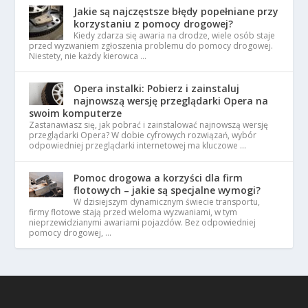
Jakie są najczęstsze błędy popełniane przy
korzystaniu z pomocy drogowej?
Kiedy zdarza się awaria na drodze, wiele osób staje
przed wyzwaniem zgłoszenia problemu do pomocy drogowej.
Niestety, nie każdy kierowca …
Opera instalki: Pobierz i zainstaluj
najnowszą wersję przeglądarki Opera na
swoim komputerze
Zastanawiasz się, jak pobrać i zainstalować najnowszą wersję
przeglądarki Opera? W dobie cyfrowych rozwiązań, wybór
odpowiedniej przeglądarki internetowej ma kluczowe …
Pomoc drogowa a korzyści dla firm
flotowych – jakie są specjalne wymogi?
W dzisiejszym dynamicznym świecie transportu,
firmy flotowe stają przed wieloma wyzwaniami, w tym
nieprzewidzianymi awariami pojazdów. Bez odpowiedniej
pomocy drogowej, …