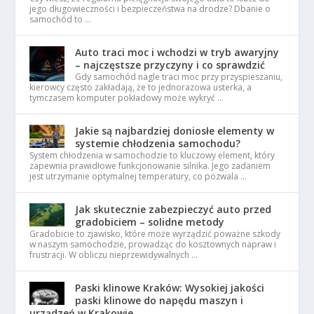
jego długowieczności i bezpieczeństwa na drodze? Dbanie o
samochód to …
Auto traci moc i wchodzi w tryb awaryjny
– najczęstsze przyczyny i co sprawdzić
Gdy samochód nagle traci moc przy przyspieszaniu,
kierowcy często zakładają, że to jednorazowa usterka, a
tymczasem komputer pokładowy może wykryć …
Jakie są najbardziej doniosłe elementy w
systemie chłodzenia samochodu?
System chłodzenia w samochodzie to kluczowy element, który
zapewnia prawidłowe funkcjonowanie silnika. Jego zadaniem
jest utrzymanie optymalnej temperatury, co pozwala …
Jak skutecznie zabezpieczyć auto przed
gradobiciem – solidne metody
Gradobicie to zjawisko, które może wyrządzić poważne szkody
w naszym samochodzie, prowadząc do kosztownych napraw i
frustracji. W obliczu nieprzewidywalnych …
Paski klinowe Kraków: Wysokiej jakości
paski klinowe do napędu maszyn i
urządzeń w Krakowie