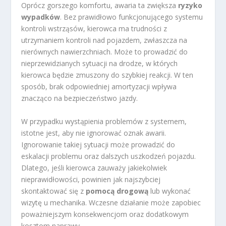
Oprócz gorszego komfortu, awaria ta zwiększa
ryzyko
wypadków
. Bez prawidłowo funkcjonującego systemu
kontroli wstrząsów, kierowca ma trudności z
utrzymaniem kontroli nad pojazdem, zwłaszcza na
nierównych nawierzchniach. Może to prowadzić do
nieprzewidzianych sytuacji na drodze, w których
kierowca będzie zmuszony do szybkiej reakcji. W ten
sposób, brak odpowiedniej amortyzacji wpływa
znacząco na bezpieczeństwo jazdy.
W przypadku wystąpienia problemów z systemem,
istotne jest, aby nie ignorować oznak awarii.
Ignorowanie takiej sytuacji może prowadzić do
eskalacji problemu oraz dalszych uszkodzeń pojazdu.
Dlatego, jeśli kierowca zauważy jakiekolwiek
nieprawidłowości, powinien jak najszybciej
skontaktować się z
pomocą drogową
lub wykonać
wizytę u mechanika. Wczesne działanie może zapobiec
poważniejszym konsekwencjom oraz dodatkowym
kosztom naprawy.