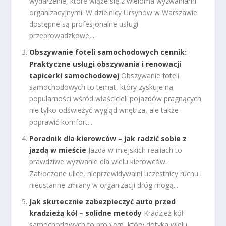
wydarzenie, które wiąże się z wieloma wyzwaniami
organizacyjnymi. W dzielnicy Ursynów w Warszawie
dostępne są profesjonalne usługi
przeprowadzkowe,...
Obszywanie foteli samochodowych cennik:
Praktyczne usługi obszywania i renowacji
tapicerki samochodowej
Obszywanie foteli
samochodowych to temat, który zyskuje na
popularności wśród właścicieli pojazdów pragnących
nie tylko odświeżyć wygląd wnętrza, ale także
poprawić komfort...
Poradnik dla kierowców – jak radzić sobie z
jazdą w mieście
Jazda w miejskich realiach to
prawdziwe wyzwanie dla wielu kierowców.
Zatłoczone ulice, nieprzewidywalni uczestnicy ruchu i
nieustanne zmiany w organizacji dróg mogą...
Jak skutecznie zabezpieczyć auto przed
kradzieżą kół – solidne metody
Kradzież kół
samochodowych to problem, który dotyka wielu