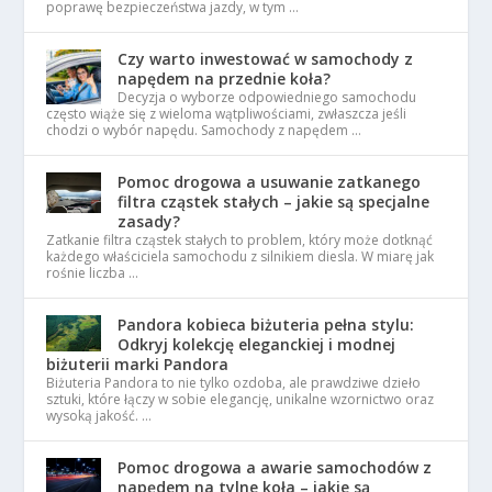
poprawę bezpieczeństwa jazdy, w tym …
Czy warto inwestować w samochody z
napędem na przednie koła?
Decyzja o wyborze odpowiedniego samochodu
często wiąże się z wieloma wątpliwościami, zwłaszcza jeśli
chodzi o wybór napędu. Samochody z napędem …
Pomoc drogowa a usuwanie zatkanego
filtra cząstek stałych – jakie są specjalne
zasady?
Zatkanie filtra cząstek stałych to problem, który może dotknąć
każdego właściciela samochodu z silnikiem diesla. W miarę jak
rośnie liczba …
Pandora kobieca biżuteria pełna stylu:
Odkryj kolekcję eleganckiej i modnej
biżuterii marki Pandora
Biżuteria Pandora to nie tylko ozdoba, ale prawdziwe dzieło
sztuki, które łączy w sobie elegancję, unikalne wzornictwo oraz
wysoką jakość. …
Pomoc drogowa a awarie samochodów z
napędem na tylne koła – jakie są