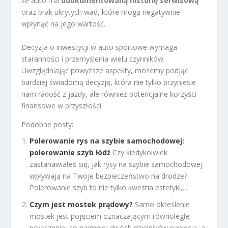
że auto ma
udokumentowaną historię serwisową
oraz brak ukrytych wad, które mogą negatywnie
wpłynąć na jego wartość.
Decyzja o inwestycji w auto sportowe wymaga
staranności i przemyślenia wielu czynników.
Uwzględniając powyższe aspekty, możemy podjąć
bardziej świadomą decyzję, która nie tylko przyniesie
nam radość z jazdy, ale również potencjalne korzyści
finansowe w przyszłości.
Podobne posty:
Polerowanie rys na szybie samochodowej:
polerowanie szyb łódź
Czy kiedykolwiek
zastanawiałeś się, jak rysy na szybie samochodowej
wpływają na Twoje bezpieczeństwo na drodze?
Polerowanie szyb to nie tylko kwestia estetyki,...
Czym jest mostek prądowy?
Samo określenie
mostek jest pojęciem oznaczającym równoległe
połączenie, co najmniej dwóch dzielników napięcia, a