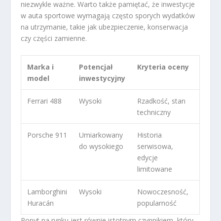
niezwykle ważne. Warto także pamiętać, że inwestycje
w auta sportowe wymagają często sporych wydatków
na utrzymanie, takie jak ubezpieczenie, konserwacja
czy części zamienne.
Marka i
Potencjał
Kryteria oceny
model
inwestycyjny
Ferrari 488
Wysoki
Rzadkość, stan
techniczny
Porsche 911
Umiarkowany
Historia
do wysokiego
serwisowa,
edycje
limitowane
Lamborghini
Wysoki
Nowoczesność,
Huracán
popularność
Popyt na rynku jest równie istotnym czynnikiem, który