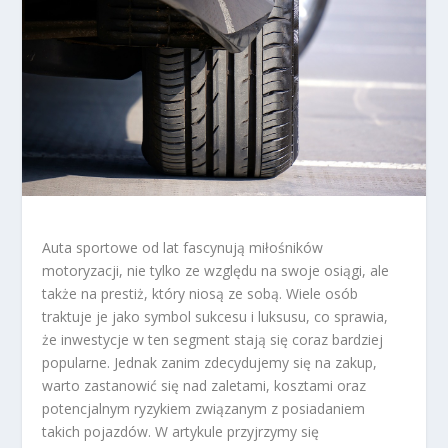
Auta sportowe od lat fascynują miłośników
motoryzacji, nie tylko ze względu na swoje osiągi, ale
także na prestiż, który niosą ze sobą. Wiele osób
traktuje je jako symbol sukcesu i luksusu, co sprawia,
że inwestycje w ten segment stają się coraz bardziej
popularne. Jednak zanim zdecydujemy się na zakup,
warto zastanowić się nad zaletami, kosztami oraz
potencjalnym ryzykiem związanym z posiadaniem
takich pojazdów. W artykule przyjrzymy się