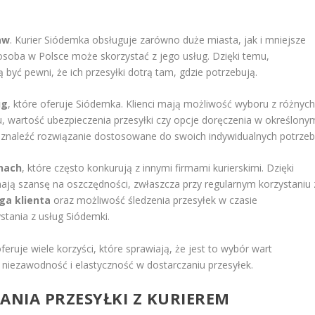
aw
. Kurier Siódemka obsługuje zarówno duże miasta, jak i mniejsze
osoba w Polsce może skorzystać z jego usług. Dzięki temu,
 być pewni, że ich przesyłki dotrą tam, gdzie potrzebują.
ug
, które oferuje Siódemka. Klienci mają możliwość wyboru z różnyc
, wartość ubezpieczenia przesyłki czy opcje doręczenia w określony
 znaleźć rozwiązanie dostosowane do swoich indywidualnych potrzeb
nach
, które często konkurują z innymi firmami kurierskimi. Dzięki
ają szansę na oszczędności, zwłaszcza przy regularnym korzystaniu 
ga klienta
oraz możliwość śledzenia przesyłek w czasie
tania z usług Siódemki.
ruje wiele korzyści, które sprawiają, że jest to wybór wart
, niezawodność i elastyczność w dostarczaniu przesyłek.
ANIA PRZESYŁKI Z KURIEREM