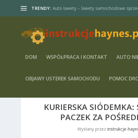
TRENDY:
Auto lawety – lawety samochodowe sprze
DOM
WSPÓŁPRACA I KONTAKT
AUTO NI
OBJAWY USTEREK SAMOCHODU
POMOC DR
KURIERSKA SIÓDEMKA:
PACZEK ZA POŚRE
Wysłany przez
instrukcje-hayn