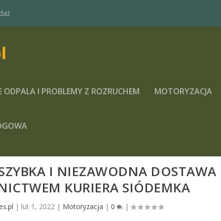
daż
E ODPALA I PROBLEMY Z ROZRUCHEM
MOTORYZACJA
OGOWA
 SZYBKA I NIEZAWODNA DOSTAWA
DNICTWEM KURIERA SIÓDEMKA
es.pl
|
lut 1, 2022
|
Motoryzacja
|
0
|