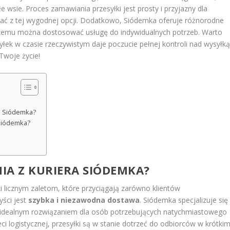
e wsie. Proces zamawiania przesyłki jest prosty i przyjazny dla
tać z tej wygodnej opcji. Dodatkowo, Siódemka oferuje różnorodne
 czemu można dostosować usługę do indywidualnych potrzeb. Warto
łek w czasie rzeczywistym daje poczucie pełnej kontroli nad wysyłką
Twoje życie!
em Siódemka?
 Siódemka?
NIA Z KURIERA SIÓDEMKA?
i licznym zaletom, które przyciągają zarówno klientów
yści jest
szybka i niezawodna dostawa
. Siódemka specjalizuje się
t idealnym rozwiązaniem dla osób potrzebujących natychmiastowego
eci logistycznej, przesyłki są w stanie dotrzeć do odbiorców w krótki