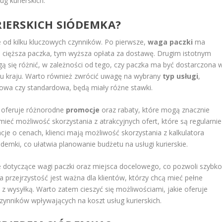
g kurierskich.
RIERSKICH SIÓDEMKA?
e od kilku kluczowych czynników. Po pierwsze,
waga paczki
ma
m cięższa paczka, tym wyższa opłata za dostawę. Drugim istotnym
gą się różnić, w zależności od tego, czy paczka ma być dostarczona 
onu kraju. Warto również zwrócić uwagę na wybrany
typ usługi
,
sowa czy standardowa, będą miały różne stawki.
 oferuje różnorodne
promocje
oraz rabaty, które mogą znacznie
mieć możliwość skorzystania z atrakcyjnych ofert, które są regularnie
je o cenach, klienci mają możliwość skorzystania z kalkulatora
demki, co ułatwia planowanie budżetu na usługi kurierskie.
 dotyczące wagi paczki oraz miejsca docelowego, co pozwoli szybk
 przejrzystość jest ważna dla klientów, którzy chcą mieć pełne
 wysyłką. Warto zatem cieszyć się możliwościami, jakie oferuje
nników wpływających na koszt usług kurierskich.