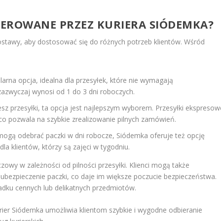
OFEROWANE PRZEZ KURIERA SIÓDEMKA?
dostawy, aby dostosować się do różnych potrzeb klientów. Wśród
larna opcja, idealna dla przesyłek, które nie wymagają
azwyczaj wynosi od 1 do 3 dni roboczych.
ujesz przesyłki, ta opcja jest najlepszym wyborem. Przesyłki ekspresow
 co pozwala na szybkie zrealizowanie pilnych zamówień.
e mogą odebrać paczki w dni robocze, Siódemka oferuje też opcję
 klientów, którzy są zajęci w tygodniu.
owy w zależności od pilności przesyłki. Klienci mogą także
ak ubezpieczenie paczki, co daje im większe poczucie bezpieczeństwa.
adku cennych lub delikatnych przedmiotów.
urier Siódemka umożliwia klientom szybkie i wygodne odbieranie