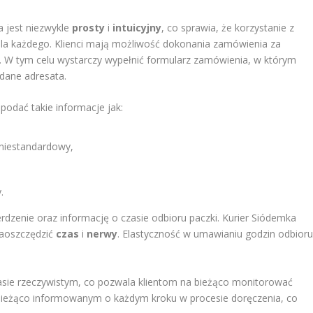
a jest niezwykle
prosty
i
intuicyjny
, co sprawia, że korzystanie z
dla każdego. Klienci mają możliwość dokonania zamówienia za
 W tym celu wystarczy wypełnić formularz zamówienia, w którym
 dane adresata.
podać takie informacje jak:
 niestandardowy,
.
rdzenie oraz informację o czasie odbioru paczki. Kurier Siódemka
zaoszczędzić
czas
i
nerwy
. Elastyczność w umawianiu godzin odbior
zasie rzeczywistym, co pozwala klientom na bieżąco monitorować
 bieżąco informowanym o każdym kroku w procesie doręczenia, co