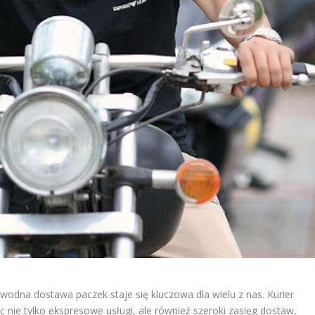
wodna dostawa paczek staje się kluczowa dla wielu z nas. Kurier
c nie tylko ekspresowe usługi, ale również szeroki zasięg dostaw,