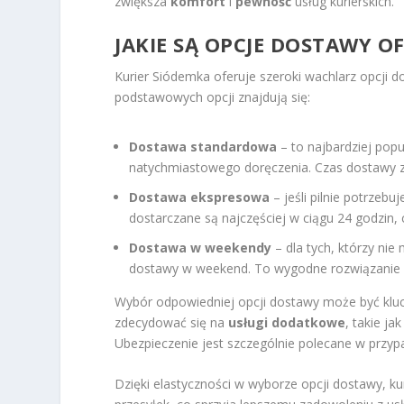
zwiększa
komfort
i
pewność
usług kurierskich.
JAKIE SĄ OPCJE DOSTAWY 
Kurier Siódemka oferuje szeroki wachlarz opcji 
podstawowych opcji znajdują się:
Dostawa standardowa
– to najbardziej popu
natychmiastowego doręczenia. Czas dostawy z
Dostawa ekspresowa
– jeśli pilnie potrzeb
dostarczane są najczęściej w ciągu 24 godzin,
Dostawa w weekendy
– dla tych, którzy ni
dostawy w weekend. To wygodne rozwiązanie dla
Wybór odpowiedniej opcji dostawy może być klucz
zdecydować się na
usługi dodatkowe
, takie j
Ubezpieczenie jest szczególnie polecane w przyp
Dzięki elastyczności w wyborze opcji dostawy, k