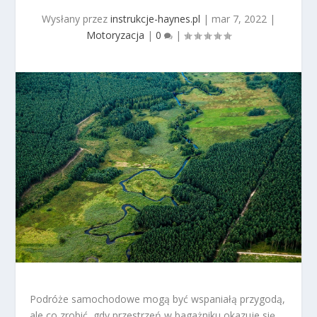
Wysłany przez
instrukcje-haynes.pl
|
mar 7, 2022
|
Motoryzacja
|
0
|
Podróże samochodowe mogą być wspaniałą przygodą,
ale co zrobić, gdy przestrzeń w bagażniku okazuje się