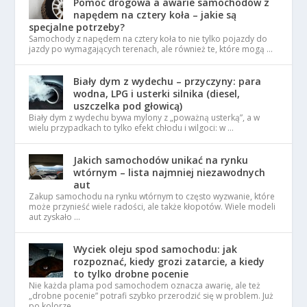
Pomoc drogowa a awarie samochodów z
napędem na cztery koła – jakie są
specjalne potrzeby?
Samochody z napędem na cztery koła to nie tylko pojazdy do
jazdy po wymagających terenach, ale również te, które mogą …
Biały dym z wydechu – przyczyny: para
wodna, LPG i usterki silnika (diesel,
uszczelka pod głowicą)
Biały dym z wydechu bywa mylony z „poważną usterką”, a w
wielu przypadkach to tylko efekt chłodu i wilgoci: w …
Jakich samochodów unikać na rynku
wtórnym – lista najmniej niezawodnych
aut
Zakup samochodu na rynku wtórnym to często wyzwanie, które
może przynieść wiele radości, ale także kłopotów. Wiele modeli
aut zyskało …
Wyciek oleju spod samochodu: jak
rozpoznać, kiedy grozi zatarcie, a kiedy
to tylko drobne pocenie
Nie każda plama pod samochodem oznacza awarię, ale też
„drobne pocenie” potrafi szybko przerodzić się w problem. Już
po kolorze …