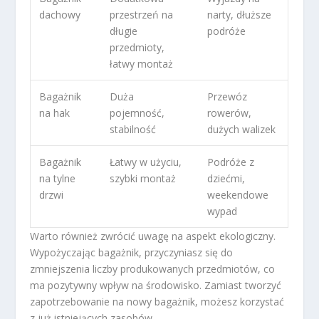
dachowy
przestrzeń na
narty, dłuższe
długie
podróże
przedmioty,
łatwy montaż
Bagażnik
Duża
Przewóz
na hak
pojemność,
rowerów,
stabilność
dużych walizek
Bagażnik
Łatwy w użyciu,
Podróże z
na tylne
szybki montaż
dziećmi,
drzwi
weekendowe
wypad
Warto również zwrócić uwagę na aspekt ekologiczny.
Wypożyczając bagażnik, przyczyniasz się do
zmniejszenia liczby produkowanych przedmiotów, co
ma pozytywny wpływ na środowisko. Zamiast tworzyć
zapotrzebowanie na nowy bagażnik, możesz korzystać
z już istniejących zasobów.