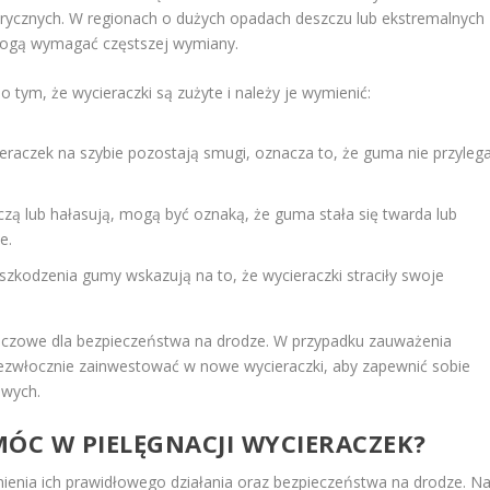
ycznych. W regionach o dużych opadach deszczu lub ekstremalnych
 mogą wymagać częstszej wymiany.
 tym, że wycieraczki są zużyte i należy je wymienić:
eraczek na szybie pozostają smugi, oznacza to, że guma nie przyleg
czą lub hałasują, mogą być oznaką, że guma stała się twarda lub
e.
szkodzenia gumy wskazują na to, że wycieraczki straciły swoje
luczowe dla bezpieczeństwa na drodze. W przypadku zauważenia
ezwłocznie zainwestować w nowe wycieraczki, aby zapewnić sobie
owych.
MÓC W PIELĘGNACJI WYCIERACZEK?
nienia ich prawidłowego działania oraz bezpieczeństwa na drodze. N