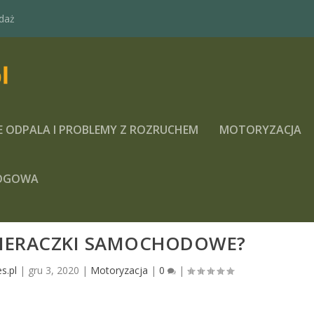
daż
E ODPALA I PROBLEMY Z ROZRUCHEM
MOTORYZACJA
OGOWA
CIERACZKI SAMOCHODOWE?
s.pl
|
gru 3, 2020
|
Motoryzacja
|
0
|