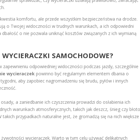
egularnie sprawdzać, czy wycieraczki działają prawidłowo, zwracając
ch.
 kwestia komfortu, ale przede wszystkim bezpieczeństwa na drodze.
dują o Twojej widoczności w trudnych warunkach, a ich odpowiedni
na dbałość o nie pozwala uniknąć kosztów związanych z ich wymianą
IĆ WYCIERACZKI SAMOCHODOWE?
 zapewnieniu odpowiedniej widoczności podczas jazdy, szczególnie
nie wycieraczek
powinno być regularnym elementem dbania o
a tygodni, aby zapobiec nagromadzeniu się brudu, pyłów i innych
eczność.
sady, a zaniedbanie ich czyszczenia prowadzi do osłabienia ich
rudnych warunkach atmosferycznych, takich jak deszcz, śnieg czy błoto
 takich przypadkach naturalne jest, że gromadzą się na nich większe
 żywotności wycieraczek. Warto w tym celu używać delikatnych