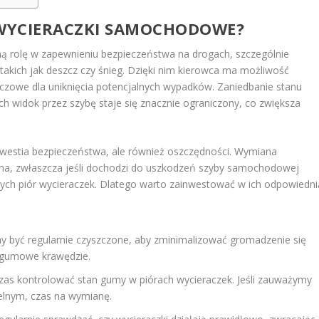
WYCIERACZKI SAMOCHODOWE?
ą rolę w zapewnieniu bezpieczeństwa na drogach, szczególnie
kich jak deszcz czy śnieg. Dzięki nim kierowca ma możliwość
uczowe dla uniknięcia potencjalnych wypadków. Zaniedbanie stanu
ch widok przez szybę staje się znacznie ograniczony, co zwiększa
 kwestia bezpieczeństwa, ale również oszczędności. Wymiana
, zwłaszcza jeśli dochodzi do uszkodzeń szyby samochodowej
ych piór wycieraczek. Dlatego warto zainwestować w ich odpowiedni
y być regularnie czyszczone, aby zminimalizować gromadzenie się
ć gumowe krawędzie.
czas kontrolować stan gumy w piórach wycieraczek. Jeśli zauważymy
telnym, czas na wymianę.