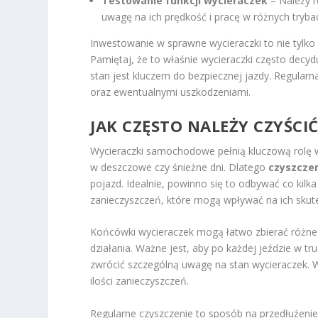
Testowanie funkcji wycieraczek
– Należy r
uwagę na ich prędkość i pracę w różnych tryba
Inwestowanie w sprawne wycieraczki to nie tylko
Pamiętaj, że to właśnie wycieraczki często decy
stan jest kluczem do bezpiecznej jazdy. Regular
oraz ewentualnymi uszkodzeniami.
JAK CZĘSTO NALEŻY CZYŚC
Wycieraczki samochodowe pełnią kluczową rolę w
w deszczowe czy śnieżne dni. Dlatego
czyszcze
pojazd. Idealnie, powinno się to odbywać co kilk
zanieczyszczeń, które mogą wpływać na ich skut
Końcówki wycieraczek mogą łatwo zbierać różne o
działania. Ważne jest, aby po każdej jeździe w t
zwrócić szczególną uwagę na stan wycieraczek. W
ilości zanieczyszczeń.
Regularne czyszczenie to sposób na przedłużenie