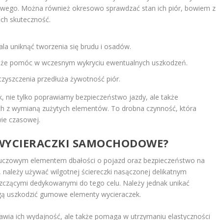
owego. Można również okresowo sprawdzać stan ich piór, bowiem z
ch skuteczność.
ala uniknąć tworzenia się brudu i osadów.
może pomóc w wczesnym wykryciu ewentualnych uszkodzeń.
zyszczenia przedłuża żywotność piór.
, nie tylko poprawiamy bezpieczeństwo jazdy, ale także
h z wymianą zużytych elementów. To drobna czynność, która
wie czasowej.
 WYCIERACZKI SAMOCHODOWE?
luczowym elementem dbałości o pojazd oraz bezpieczeństwo na
 należy używać wilgotnej ściereczki nasączonej delikatnym
szczącymi dedykowanymi do tego celu. Należy jednak unikać
gą uszkodzić gumowe elementy wycieraczek.
rawia ich wydajność, ale także pomaga w utrzymaniu elastyczności