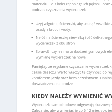
materiału. To z kolei zapobiega ich pękaniu oraz
podczas czyszczenia wycieraczek:
Użyj wilgotnej ściereczki, aby usunąć wszelkie
osady z brudu i wody.
Nałóż na ściereczkę niewielką ilość delikatneg
wycieraczek z obu stron.
Sprawdź, czy nie ma uszkodzeń gumowych elem
wymianę wycieraczek na nowe.
Pamiętaj, że regularne czyszczenie wycieraczek 
czasie deszczu. Warto włączyć tę czynność do r
komfortem jazdy oraz bezpieczeństwem. Dbałość 
doświadczenia na drodze.
KIEDY NALEŻY WYMIENIĆ 
Wycieraczki samochodowe odgrywają kluczową rol
Zaleca się, aby wymieniać je co 6-12 miesięcy, j