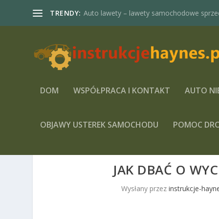
TRENDY:
Auto lawety – lawety samochodowe sprze
DOM
WSPÓŁPRACA I KONTAKT
AUTO NI
OBJAWY USTEREK SAMOCHODU
POMOC DR
JAK DBAĆ O WY
Wysłany przez
instrukcje-hayne