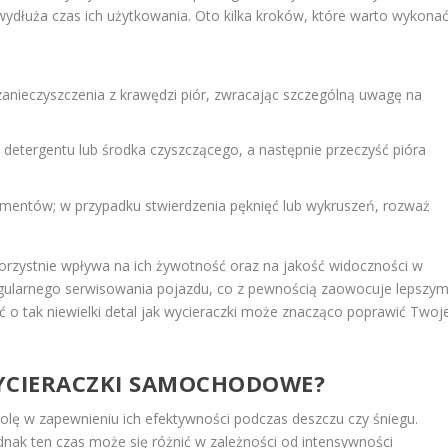
 wydłuża czas ich użytkowania. Oto kilka kroków, które warto wykona
 zanieczyszczenia z krawędzi piór, zwracając szczególną uwagę na
o detergentu lub środka czyszczącego, a następnie przeczyść pióra
entów; w przypadku stwierdzenia pęknięć lub wykruszeń, rozważ
korzystnie wpływa na ich żywotność oraz na jakość widoczności w
egularnego serwisowania pojazdu, co z pewnością zaowocuje lepszy
o tak niewielki detal jak wycieraczki może znacząco poprawić Twoj
WYCIERACZKI SAMOCHODOWE?
ę w zapewnieniu ich efektywności podczas deszczu czy śniegu.
ednak ten czas może się różnić w zależności od intensywności