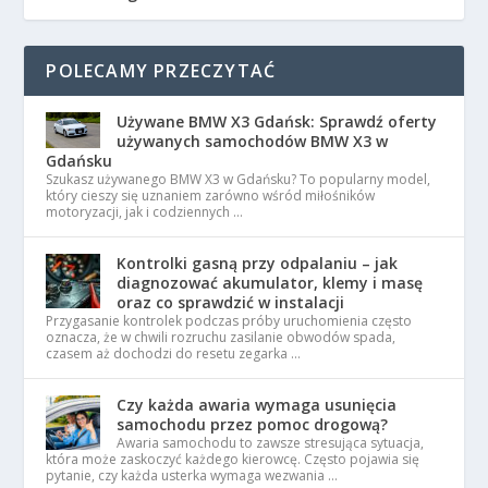
POLECAMY PRZECZYTAĆ
Używane BMW X3 Gdańsk: Sprawdź oferty
używanych samochodów BMW X3 w
Gdańsku
Szukasz używanego BMW X3 w Gdańsku? To popularny model,
który cieszy się uznaniem zarówno wśród miłośników
motoryzacji, jak i codziennych …
Kontrolki gasną przy odpalaniu – jak
diagnozować akumulator, klemy i masę
oraz co sprawdzić w instalacji
Przygasanie kontrolek podczas próby uruchomienia często
oznacza, że w chwili rozruchu zasilanie obwodów spada,
czasem aż dochodzi do resetu zegarka …
Czy każda awaria wymaga usunięcia
samochodu przez pomoc drogową?
Awaria samochodu to zawsze stresująca sytuacja,
która może zaskoczyć każdego kierowcę. Często pojawia się
pytanie, czy każda usterka wymaga wezwania …