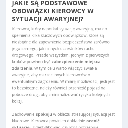
JAKIE SĄ PODSTAWOWE
OBOWIĄZKI KIEROWCY W
SYTUACJI AWARYJNEJ?
Kierowca, który napotkał sytuację awaryjną, ma do
spełnienia kilka kluczowych obowiązków, które są
niezbędne dla zapewnienia bezpieczeństwa zarówno
jego samego, jak i innych uczestników ruchu
drogowego. Przede wszystkim, jednym z pierwszych
kroków powinno być
zabezpieczenie miejsca
zdarzenia
. W tym celu warto włączyć światła
awaryjne, aby ostrzec innych kierowców o
ewentualnym zagrożeniu. W miarę możliwości, jeśli jest
to bezpieczne, należy również przenieść pojazd na
pobocze drogi, aby zminimalizować ryzyko kolejnych
kolizji.
Zachowanie
spokoju
w obliczu stresującej sytuacji jest
kluczowe. Kierowca powinien dokładnie
ocenić
sytuację
i zidentyfikować, czy ktoś potrzebuje