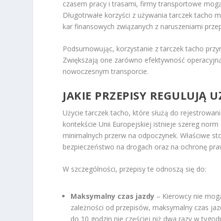
czasem pracy i trasami, firmy transportowe mogą
Długotrwałe korzyści z używania tarczek tacho 
kar finansowych związanych z naruszeniami prze
Podsumowując, korzystanie z tarczek tacho przyn
Zwiększają one zarówno efektywność operacyjną,
nowoczesnym transporcie.
JAKIE PRZEPISY REGULUJĄ 
Użycie tarczek tacho, które służą do rejestrowan
kontekście Unii Europejskiej istnieje szereg n
minimalnych przerw na odpoczynek. Właściwe st
bezpieczeństwo na drogach oraz na ochronę pra
W szczególności, przepisy te odnoszą się do:
Maksymalny czas jazdy
– Kierowcy nie mogą
zależności od przepisów, maksymalny czas jaz
do 10 godzin nie częściej niż dwa razy w tygodn