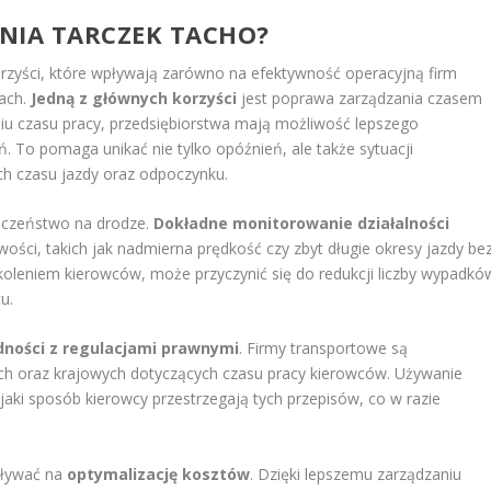
ANIA TARCZEK TACHO?
korzyści, które wpływają zarówno na efektywność operacyjną firm
gach.
Jedną z głównych korzyści
jest poprawa zarządzania czasem
iu czasu pracy, przedsiębiorstwa mają możliwość lepszego
. To pomaga unikać nie tylko opóźnień, ale także sytuacji
h czasu jazdy oraz odpoczynku.
ieczeństwo na drodze.
Dokładne monitorowanie działalności
ości, takich jak nadmierna prędkość czy zbyt długie okresy jazdy be
oleniem kierowców, może przyczynić się do redukcji liczby wypadkó
u.
ności z regulacjami prawnymi
. Firmy transportowe są
ch oraz krajowych dotyczących czasu pracy kierowców. Używanie
aki sposób kierowcy przestrzegają tych przepisów, co w razie
pływać na
optymalizację kosztów
. Dzięki lepszemu zarządzaniu