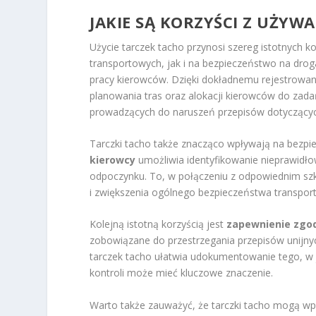
JAKIE SĄ KORZYŚCI Z UŻYW
Użycie tarczek tacho przynosi szereg istotnych 
transportowych, jak i na bezpieczeństwo na dro
pracy kierowców. Dzięki dokładnemu rejestrowan
planowania tras oraz alokacji kierowców do zadań
prowadzących do naruszeń przepisów dotyczącyc
Tarczki tacho także znacząco wpływają na bezp
kierowcy
umożliwia identyfikowanie nieprawidłow
odpoczynku. To, w połączeniu z odpowiednim szk
i zwiększenia ogólnego bezpieczeństwa transport
Kolejną istotną korzyścią jest
zapewnienie zgod
zobowiązane do przestrzegania przepisów unijny
tarczek tacho ułatwia udokumentowanie tego, w j
kontroli może mieć kluczowe znaczenie.
Warto także zauważyć, że tarczki tacho mogą w