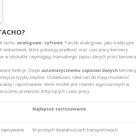
 TACHO?
ek tacho:
analogowe
i
cyfrowe
. Tarczki analogowe, jako tradycyjne
ch wskazówek, które pokazują prędkość oraz czas pracy kierowcy.
e w obsłudze i wymagają manualnego zapisu danych przez kierowcę
owane funkcje. Dzięki
automatycznemu zapisowi danych
kierowc
mniejsza ryzyko błędów. Dodatkowo, takie tarczki mają możliwość
nalizę i raportowanie. Wiele modeli jest również wyposażonych w
aruszeniu przepisów dotyczących czasu pracy.
Najlepsze zastosowanie
 zapisywanie
W prostych działalnościach transportowych