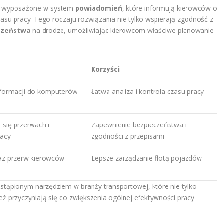
są wyposażone w system
powiadomień
, które informują kierowców 
zasu pracy. Tego rodzaju rozwiązania nie tylko wspierają zgodność z
czeństwa
na drodze, umożliwiając kierowcom właściwe planowanie
Korzyści
nformacji do komputerów
Łatwa analiza i kontrola czasu pracy
 się przerwach i
Zapewnienie bezpieczeństwa i
racy
zgodności z przepisami
raz przerw kierowców
Lepsze zarządzanie flotą pojazdów
astąpionym narzędziem w branży transportowej, które nie tylko
eż przyczyniają się do zwiększenia ogólnej efektywności pracy