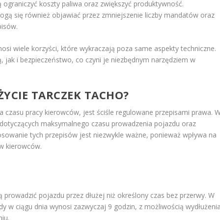
 ograniczyć koszty paliwa oraz zwiększyć produktywność.
mogą się również objawiać przez zmniejszenie liczby mandatów oraz
pisów.
osi wiele korzyści, które wykraczają poza same aspekty techniczne.
 jak i bezpieczeństwo, co czyni je niezbędnym narzędziem w
UŻYCIE TARCZEK TACHO?
ia czasu pracy kierowców, jest ściśle regulowane przepisami prawa. 
orm dotyczących maksymalnego czasu prowadzenia pojazdu oraz
osowanie tych przepisów jest niezwykle ważne, ponieważ wpływa na
w kierowców.
 prowadzić pojazdu przez dłużej niż określony czas bez przerwy. W
dy w ciągu dnia wynosi zazwyczaj 9 godzin, z możliwością wydłużeni
iu.