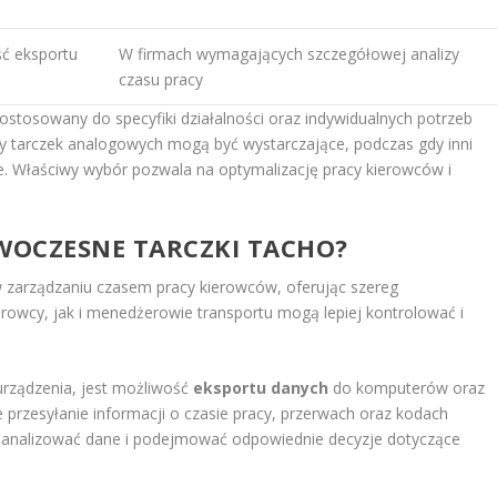
ć eksportu
W firmach wymagających szczegółowej analizy
czasu pracy
ostosowany do specyfiki działalności oraz indywidualnych potrzeb
zty tarczek analogowych mogą być wystarczające, podczas gdy inni
we. Właściwy wybór pozwala na optymalizację pracy kierowców i
OWOCZESNE TARCZKI TACHO?
w zarządzaniu czasem pracy kierowców, oferując szereg
rowcy, jak i menedżerowie transportu mogą lepiej kontrolować i
 urządzenia, jest możliwość
eksportu danych
do komputerów oraz
przesyłanie informacji o czasie pracy, przerwach oraz kodach
 analizować dane i podejmować odpowiednie decyzje dotyczące