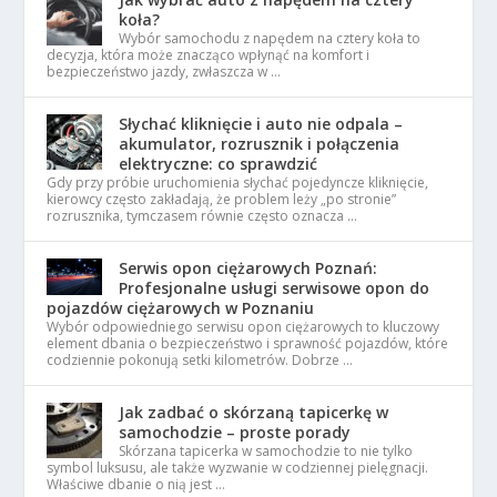
koła?
Wybór samochodu z napędem na cztery koła to
decyzja, która może znacząco wpłynąć na komfort i
bezpieczeństwo jazdy, zwłaszcza w …
Słychać kliknięcie i auto nie odpala –
akumulator, rozrusznik i połączenia
elektryczne: co sprawdzić
Gdy przy próbie uruchomienia słychać pojedyncze kliknięcie,
kierowcy często zakładają, że problem leży „po stronie”
rozrusznika, tymczasem równie często oznacza …
Serwis opon ciężarowych Poznań:
Profesjonalne usługi serwisowe opon do
pojazdów ciężarowych w Poznaniu
Wybór odpowiedniego serwisu opon ciężarowych to kluczowy
element dbania o bezpieczeństwo i sprawność pojazdów, które
codziennie pokonują setki kilometrów. Dobrze …
Jak zadbać o skórzaną tapicerkę w
samochodzie – proste porady
Skórzana tapicerka w samochodzie to nie tylko
symbol luksusu, ale także wyzwanie w codziennej pielęgnacji.
Właściwe dbanie o nią jest …