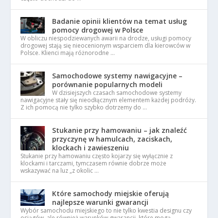
Badanie opinii klientów na temat usług
pomocy drogowej w Polsce
W obliczu niespodziewanych awarii na drodze, usługi pomocy
drogowej stają się nieocenionym wsparciem dla kierowców w
Polsce. Klienci mają różnorodne …
Samochodowe systemy nawigacyjne –
porównanie popularnych modeli
W dzisiejszych czasach samochodowe systemy
nawigacyjne stały się nieodłącznym elementem każdej podróży.
Z ich pomocą nie tylko szybko dotrzemy do …
Stukanie przy hamowaniu – jak znaleźć
przyczynę w hamulcach, zaciskach,
klockach i zawieszeniu
Stukanie przy hamowaniu często kojarzy się wyłącznie z
klockami i tarczami, tymczasem równie dobrze może
wskazywać na luz „z okolic …
Które samochody miejskie oferują
najlepsze warunki gwarancji
Wybór samochodu miejskiego to nie tylko kwestia designu czy
osiągów, ale również warunków gwarancji, które mogą