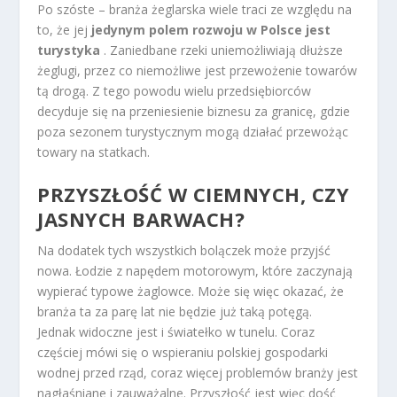
Po szóste – branża żeglarska wiele traci ze względu na
to, że jej
jedynym polem rozwoju w Polsce jest
turystyka
. Zaniedbane rzeki uniemożliwiają dłuższe
żeglugi, przez co niemożliwe jest przewożenie towarów
tą drogą. Z tego powodu wielu przedsiębiorców
decyduje się na przeniesienie biznesu za granicę, gdzie
poza sezonem turystycznym mogą działać przewożąc
towary na statkach.
PRZYSZŁOŚĆ W CIEMNYCH, CZY
JASNYCH BARWACH?
Na dodatek tych wszystkich bolączek może przyjść
nowa. Łodzie z napędem motorowym, które zaczynają
wypierać typowe żaglowce. Może się więc okazać, że
branża ta za parę lat nie będzie już taką potęgą.
Jednak widoczne jest i światełko w tunelu. Coraz
częściej mówi się o wspieraniu polskiej gospodarki
wodnej przed rząd, coraz więcej problemów branży jest
nagłaśniane i zauważalne. Przyszłość jest więc dość