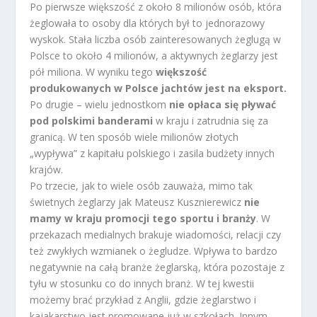
Po pierwsze większość z około 8 milionów osób, która
żeglowała to osoby dla których był to jednorazowy
wyskok. Stała liczba osób zainteresowanych żeglugą w
Polsce to około 4 milionów, a aktywnych żeglarzy jest
pół miliona. W wyniku tego
większość
produkowanych w Polsce jachtów jest na eksport.
Po drugie – wielu jednostkom
nie opłaca się pływać
pod polskimi banderami
w kraju i zatrudnia się za
granicą. W ten sposób wiele milionów złotych
„wypływa” z kapitału polskiego i zasila budżety innych
krajów.
Po trzecie, jak to wiele osób zauważa, mimo tak
świetnych żeglarzy jak Mateusz Kusznierewicz
nie
mamy w kraju promocji tego sportu i branży
. W
przekazach medialnych brakuje wiadomości, relacji czy
też zwykłych wzmianek o żegludze. Wpływa to bardzo
negatywnie na całą branże żeglarską, która pozostaje z
tyłu w stosunku co do innych branż. W tej kwestii
możemy brać przykład z Anglii, gdzie żeglarstwo i
kajakarstwo jest promowane już w szkołach. Innym