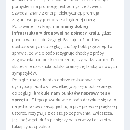
pomysłem na promocję jest pomysł ze Szwecji.
Szwedzi, znany z energii elektrycznej, promują
żeglarstwo przy pomocy ekologicznej energii.
Po czwarte – w kraju
nie mamy dobrej
infrastruktury drogowej na północy kraju
, gdzie
panują warunki do żeglugi. Brakuje też portów
dostosowanych do żeglugi choćby hobbystycznej. To
sprawia, że wiele osób rezygnuje choćby z próby
żeglowania nad polskim morzem, czy na Mazurach. To
skutecznie uszczupla polską branżę żeglarską o nowych
sympatyków.
Po piąte, mając bardzo dobrze rozbudową sieć
dystrybucji jachtów i wszelkiego sprzętu potrzebnego
do żeglugi,
brakuje nam punktów naprawy tego
sprzętu
. Z tego powodu wiele osób decyduje się tylko
na jednorazowy zakup jachtu, a przy pierwszej większej
usterce, rezygnują z dalszego żeglowania. Zwłaszcza,
jeśli poświęcili dużo pieniędzy na pierwszy i ostatni w
takiej sytuacji zakup.