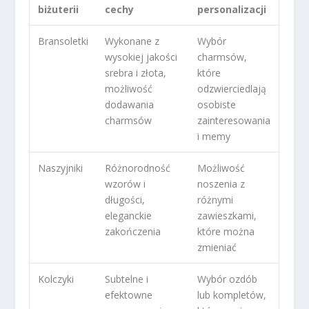
biżuterii
cechy
personalizacji
Bransoletki
Wykonane z
Wybór
wysokiej jakości
charmsów,
srebra i złota,
które
możliwość
odzwierciedlają
dodawania
osobiste
charmsów
zainteresowania
i memy
Naszyjniki
Różnorodność
Możliwość
wzorów i
noszenia z
długości,
różnymi
eleganckie
zawieszkami,
zakończenia
które można
zmieniać
Kolczyki
Subtelne i
Wybór ozdób
efektowne
lub kompletów,