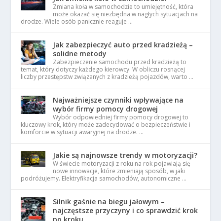
Zmiana koła w samochodzie to umiejętność, która
może okazać się niezbędna w nagłych sytuacjach na
drodze. Wiele osób panicznie reaguje …
Jak zabezpieczyć auto przed kradzieżą –
solidne metody
Zabezpieczenie samochodu przed kradzieżą to
temat, który dotyczy każdego kierowcy. W obliczu rosnącej
liczby przestępstw związanych z kradzieżą pojazdów, warto …
Najważniejsze czynniki wpływające na
wybór firmy pomocy drogowej
Wybór odpowiedniej firmy pomocy drogowej to
kluczowy krok, który może zadecydować o bezpieczeństwie i
komforcie w sytuacji awaryjnej na drodze. …
Jakie są najnowsze trendy w motoryzacji?
W świecie motoryzacji z roku na rok pojawiają się
nowe innowacje, które zmieniają sposób, w jaki
podróżujemy. Elektryfikacja samochodów, autonomiczne …
Silnik gaśnie na biegu jałowym –
najczęstsze przyczyny i co sprawdzić krok
po kroku