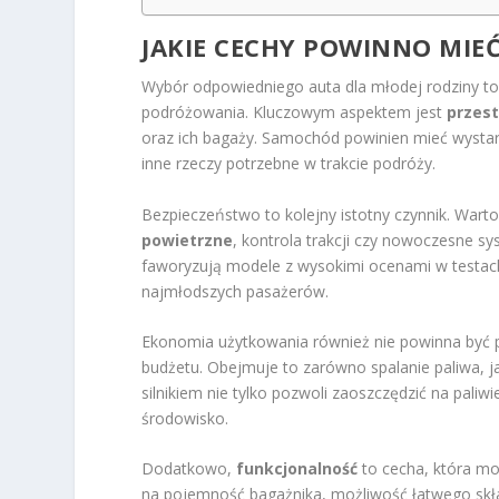
JAKIE CECHY POWINNO MIE
Wybór odpowiedniego auta dla młodej rodziny to
podróżowania. Kluczowym aspektem jest
przes
oraz ich bagaży. Samochód powinien mieć wystarc
inne rzeczy potrzebne w trakcie podróży.
Bezpieczeństwo to kolejny istotny czynnik. Wart
powietrzne
, kontrola trakcji czy nowoczesne 
faworyzują modele z wysokimi ocenami w testach
najmłodszych pasażerów.
Ekonomia użytkowania również nie powinna być
budżetu. Obejmuje to zarówno spalanie paliwa, 
silnikiem nie tylko pozwoli zaoszczędzić na paliw
środowisko.
Dodatkowo,
funkcjonalność
to cecha, która mo
na pojemność bagażnika, możliwość łatwego sk