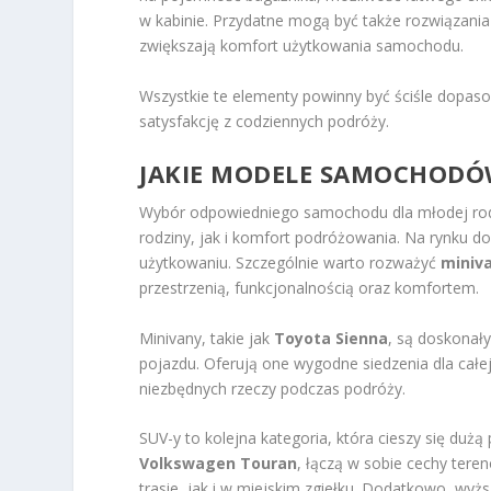
w kabinie. Przydatne mogą być także rozwiązania
zwiększają komfort użytkowania samochodu.
Wszystkie te elementy powinny być ściśle dopaso
satysfakcję z codziennych podróży.
JAKIE MODELE SAMOCHODÓ
Wybór odpowiedniego samochodu dla młodej rodz
rodziny, jak i komfort podróżowania. Na rynku do
użytkowaniu. Szczególnie warto rozważyć
miniv
przestrzenią, funkcjonalnością oraz komfortem.
Minivany, takie jak
Toyota Sienna
, są doskonał
pojazdu. Oferują one wygodne siedzenia dla całej
niezbędnych rzeczy podczas podróży.
SUV-y to kolejna kategoria, która cieszy się dużą
Volkswagen Touran
, łączą w sobie cechy tere
trasie, jak i w miejskim zgiełku. Dodatkowo, wy