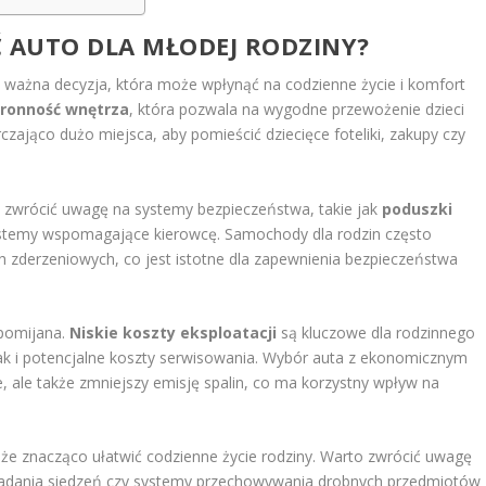
Ć AUTO DLA MŁODEJ RODZINY?
 ważna decyzja, która może wpłynąć na codzienne życie i komfort
tronność wnętrza
, która pozwala na wygodne przewożenie dzieci
zająco dużo miejsca, aby pomieścić dziecięce foteliki, zakupy czy
o zwrócić uwagę na systemy bezpieczeństwa, takie jak
poduszki
systemy wspomagające kierowcę. Samochody dla rodzin często
 zderzeniowych, co jest istotne dla zapewnienia bezpieczeństwa
 pomijana.
Niskie koszty eksploatacji
są kluczowe dla rodzinnego
jak i potencjalne koszty serwisowania. Wybór auta z ekonomicznym
ie, ale także zmniejszy emisję spalin, co ma korzystny wpływ na
że znacząco ułatwić codzienne życie rodziny. Warto zwrócić uwagę
ładania siedzeń czy systemy przechowywania drobnych przedmiotów