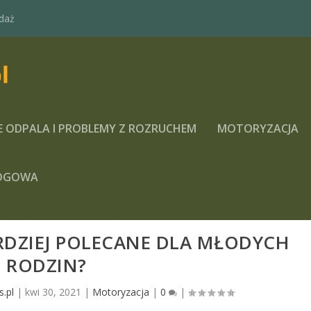
daż
E ODPALA I PROBLEMY Z ROZRUCHEM
MOTORYZACJA
OGOWA
ARDZIEJ POLECANE DLA MŁODYCH
RODZIN?
s.pl
|
kwi 30, 2021
|
Motoryzacja
|
0
|