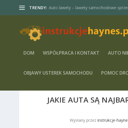
TRENDY:
Auto lawety – lawety samochodowe sprze
DOM
WSPÓŁPRACA I KONTAKT
AUTO NI
OBJAWY USTEREK SAMOCHODU
POMOC DR
JAKIE AUTA SĄ NAJB
Wysłany przez
instrukcje-hayne