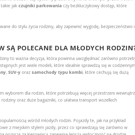
 takie jak
czujniki parkowania
czy bezkluczykowy dostęp, które
wane do stylu życia rodziny, aby zapewnić wygodę, bezpieczeństwo i
W SĄ POLECANE DLA MŁODYCH RODZIN
iny to ważna decyzja, która powinna uwzględniać zarówno potrzeb
stępnych jest wiele modeli, które idealnie sprawdzą się w codzienny
any
,
SUV-y
oraz
samochody typu kombi
, które cechują się dużą
ym wyborem dla rodzin, które potrzebują więcej przestrzeni wewnątr
 rodziny oraz duże bagażniki, co ułatwia transport wszelkich
 popularnością wśród młodych rodzin. Pojazdy te, jak na przykład
nowe z miejskim stylem jazdy, przez co sprawdzają się zarówno w
ższa pozycja za kierownicą zapewnia lepszą widoczność na drodze.