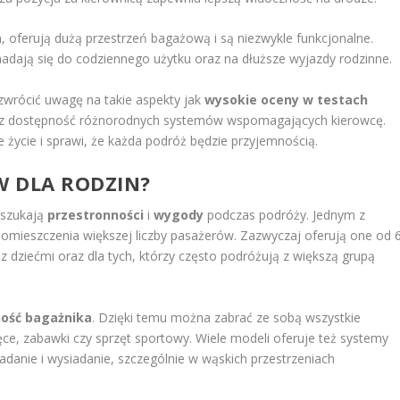
a
, oferują dużą przestrzeń bagażową i są niezwykle funkcjonalne.
nadają się do codziennego użytku oraz na dłuższe wyjazdy rodzinne.
zwrócić uwagę na takie aspekty jak
wysokie oceny w testach
az dostępność różnorodnych systemów wspomagających kierowcę.
 życie i sprawi, że każda podróż będzie przyjemnością.
W DLA RODZIN?
 szukają
przestronności
i
wygody
podczas podróży. Jednym z
omieszczenia większej liczby pasażerów. Zazwyczaj oferują one od 
n z dziećmi oraz dla tych, którzy często podróżują z większą grupą
ość bagażnika
. Dzięki temu można zabrać ze sobą wszystkie
ęce, zabawki czy sprzęt sportowy. Wiele modeli oferuje też systemy
adanie i wysiadanie, szczególnie w wąskich przestrzeniach