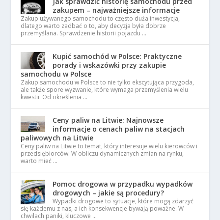
Jak sprawdzić historię samochodu przed
zakupem – najważniejsze informacje
Zakup używanego samochodu to często duża inwestycja,
dlatego warto zadbać o to, aby decyzja była dobrze
przemyślana. Sprawdzenie historii pojazdu …
Kupić samochód w Polsce: Praktyczne
porady i wskazówki przy zakupie
samochodu w Polsce
Zakup samochodu w Polsce to nie tylko ekscytująca przygoda,
ale także spore wyzwanie, które wymaga przemyślenia wielu
kwestii. Od określenia …
Ceny paliw na Litwie: Najnowsze
informacje o cenach paliw na stacjach
paliwowych na Litwie
Ceny paliw na Litwie to temat, który interesuje wielu kierowców i
przedsiębiorców. W obliczu dynamicznych zmian na rynku,
warto mieć …
Pomoc drogowa w przypadku wypadków
drogowych – jakie są procedury?
Wypadki drogowe to sytuacje, które mogą zdarzyć
się każdemu z nas, a ich konsekwencje bywają poważne. W
chwilach paniki, kluczowe …