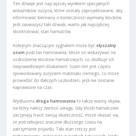
Ten dźwięk jest najczęściej wynikiem specjalnych
wskaźników zużycia, które zostały zaprojektowane, aby
informować kierowcę o konieczności wymiany klocków.
Jeśli zauważysz taki dźwięk, warto jak najszybciej
skontrolować stan hamulców.
Kolejnym znaczącym sygnałem może być
słyszalny
szum
podczas hamowania. Może on wskazywać na
uszkodzenie klocków hamulcowych, co skutkuje ich
nieprawidłowym działaniem. Szum ten jest często
spowodowany zużyciem materiału ciernego, co może
prowadzić do dalszych uszkodzeń, jeśli nie zostanie
naprawione na czas.
Wydłużona
droga hamowania
to także ważny objaw,
na który należy zwrócić uwagę. Gdy klocki hamulcowe
zaczynają tracić swoją skuteczność, może okazać się,
że potrzebujesz znacznie dłuższego czasu na
zatrzymanie pojazdu. Taki stan rzeczy jest
niebezpieczny, zwłaszcza w nagłych sytuacjach, kiedy