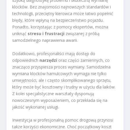
szybką diagnostykę problemu i skuteczną wymianę
klocków. Bez znajomości najnowszych standardów i
technologii, przeciętny kierowca może łatwo popełnić
błędy, które wpłyną na bezpieczeństwo pojazdu.
Ponadto, korzystając z pomocy ekspertów, można
uniknąć
stresu i frustracji
związanej z próbą
samodzielnego naprawienia awarii.
Dodatkowo, profesjonaliści mają dostęp do
odpowiednich
narzędzi
oraz części zamiennych, co
znacząco przyspiesza proces wymiany. Samodzielna
wymiana klocków hamulcowych wymaga nie tylko
umiejętności, ale i często skomplikowanego sprzętu,
który może być kosztowny i trudny w użyciu dla laików.
Z kolei specjalistyczne warsztaty dysponują
nowoczesnym wyposażeniem, co przekłada się na
jakość wykonanej usługi.
Inwestycja w profesjonalną pomoc drogową przynosi
także korzyści ekonomiczne. Choć początkowy koszt