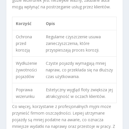
gdzie wizerunek jest niezwykle ważny, zadbane auta
mogą wpłynąć na postrzeganie usług przez klientów.
Korzyść
Opis
Ochrona
Regularne czyszczenie usuwa
przed
zanieczyszczenia, które
korozją
przyspieszają proces korozji.
Wydłużenie
Czyste pojazdy wymagają mniej
żywotności
napraw, co przekłada się na dłuższy
pojazdów
czas użytkowania.
Poprawa
Estetyczny wygląd floty zwiększa jej
wizerunku
atrakcyjność w oczach klientów.
Co więcej, korzystanie z profesjonalnych myjni może
przynieść firmom oszczędności. Lepiej utrzymane
pojazdy są mniej podatne na awarie, co oznacza
mniejsze wydatki na naprawy oraz przestoje w pracy. Z