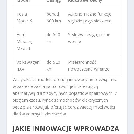
Model
Zasięg
Kluczowe cechy
Tesla
ponad
Autonomiczne funkcje,
Model S
600 km
szybkie przyspieszenie
Ford
do 500
Stylowy design, różne
Mustang
km
wersje
Mach-E
Volkswagen
do 520
Przestronność,
ID.4
km
nowoczesne wnętrze
Wszystkie te modele oferują innowacyjne rozwiązania
w zakresie zasilania, co czyni je interesującą
alternatywą dla tradycyjnych pojazdów spalinowych. Z
biegiem czasu, rynek samochodów elektrycznych
będzie się rozwijał, oferując coraz więcej możliwości
dla świadomych kierowców.
JAKIE INNOWACJE WPROWADZA