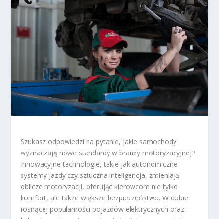
Szukasz odpowiedzi na pytanie, jakie samochody
wyznaczają nowe standardy w branży motoryzacyjnej?
Innowacyjne technologie, takie jak autonomiczne
systemy jazdy czy sztuczna inteligencja, zmieniają
oblicze motoryzacji, oferując kierowcom nie tylko
komfort, ale także większe bezpieczeństwo. W dobie
rosnącej popularności pojazdów elektrycznych oraz