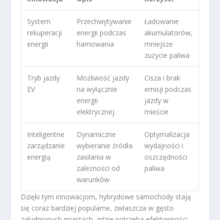
System
Przechwytywanie
Ładowanie
rekuperacji
energii podczas
akumulatorów,
energii
hamowania
mniejsze
zużycie paliwa
Tryb jazdy
Możliwość jazdy
Cisza i brak
EV
na wyłącznie
emisji podczas
energii
jazdy w
elektrycznej
mieście
Inteligentne
Dynamiczne
Optymalizacja
zarządzanie
wybieranie źródła
wydajności i
energią
zasilania w
oszczędności
zależności od
paliwa
warunków
Dzięki tym innowacjom, hybrydowe samochody stają
się coraz bardziej popularne, zwłaszcza w gęsto
zaludnionych miastach, gdzie potrzeba efektywności