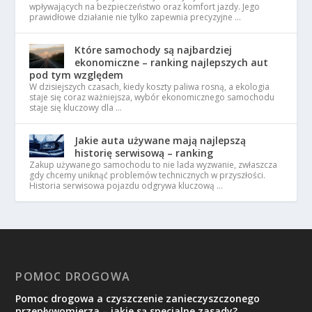
wpływających na bezpieczeństwo oraz komfort jazdy. Jego
prawidłowe działanie nie tylko zapewnia precyzyjne …
Które samochody są najbardziej
ekonomiczne – ranking najlepszych aut
pod tym względem
W dzisiejszych czasach, kiedy koszty paliwa rosną, a ekologia
staje się coraz ważniejsza, wybór ekonomicznego samochodu
staje się kluczowy dla …
Jakie auta używane mają najlepszą
historię serwisową – ranking
Zakup używanego samochodu to nie lada wyzwanie, zwłaszcza
gdy chcemy uniknąć problemów technicznych w przyszłości.
Historia serwisowa pojazdu odgrywa kluczową …
POMOC DROGOWA
Pomoc drogowa a czyszczenie zanieczyszczonego
przepływomierza – jakie są specjalne zasady?