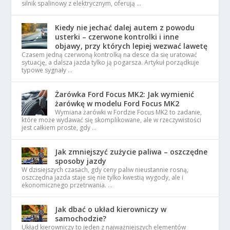
silnik spalinowy z elektrycznym, oferują …
Kiedy nie jechać dalej autem z powodu
usterki – czerwone kontrolki i inne
objawy, przy których lepiej wezwać lawetę
Czasem jedną czerwoną kontrolką na desce da się uratować
sytuację, a dalsza jazda tylko ją pogarsza. Artykuł porządkuje
typowe sygnały …
Żarówka Ford Focus MK2: Jak wymienić
żarówkę w modelu Ford Focus MK2
Wymiana żarówki w Fordzie Focus MK2 to zadanie,
które może wydawać się skomplikowane, ale w rzeczywistości
jest całkiem proste, gdy …
Jak zmniejszyć zużycie paliwa – oszczędne
sposoby jazdy
W dzisiejszych czasach, gdy ceny paliw nieustannie rosną,
oszczędna jazda staje się nie tylko kwestią wygody, ale i
ekonomicznego przetrwania. …
Jak dbać o układ kierowniczy w
samochodzie?
Układ kierowniczy to jeden z najważniejszych elementów