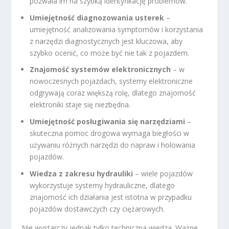
pozwala im na szybką identyfikację problemów.
Umiejętność diagnozowania usterek
–
umiejętność analizowania symptomów i korzystania
z narzędzi diagnostycznych jest kluczowa, aby
szybko ocenić, co może być nie tak z pojazdem.
Znajomość systemów elektronicznych
– w
nowoczesnych pojazdach, systemy elektroniczne
odgrywają coraz większą rolę, dlatego znajomość
elektroniki staje się niezbędna.
Umiejętność posługiwania się narzędziami
–
skuteczna pomoc drogowa wymaga biegłości w
używaniu różnych narzędzi do napraw i holowania
pojazdów.
Wiedza z zakresu hydrauliki
– wiele pojazdów
wykorzystuje systemy hydrauliczne, dlatego
znajomość ich działania jest istotna w przypadku
pojazdów dostawczych czy ciężarowych.
Nie wystarczy jednak tylko techniczna wiedza. Ważne