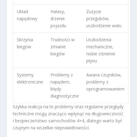
Układ
Hałasy,
Zużycie
napędowy
drżenie
przegubów,
pojazdu
uszkodzenie wału
Skrzynia
Trudności w
Uszkodzenia
biegów
zmianie
mechaniczne,
biegów
niskie ciśnienie
płynu
Systemy
Problemy z
Awaria czujników,
elektroniczne
napędem,
problemy z
błędy
oprogramowaniem
diagnostyczne
Szybka reakcja na te problemy oraz regularne przeglądy
techniczne mogą znacząco wpłynąć na długowieczność
i bezpieczeństwo samochodów 4×4, dlatego warto być
czujnym na wszelkie nieprawidłowości.