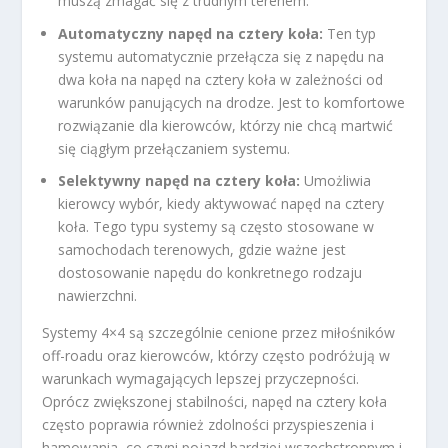
muszą zmagać się z trudnym terenem.
Automatyczny napęd na cztery koła:
Ten typ
systemu automatycznie przełącza się z napędu na
dwa koła na napęd na cztery koła w zależności od
warunków panujących na drodze. Jest to komfortowe
rozwiązanie dla kierowców, którzy nie chcą martwić
się ciągłym przełączaniem systemu.
Selektywny napęd na cztery koła:
Umożliwia
kierowcy wybór, kiedy aktywować napęd na cztery
koła. Tego typu systemy są często stosowane w
samochodach terenowych, gdzie ważne jest
dostosowanie napędu do konkretnego rodzaju
nawierzchni.
Systemy 4×4 są szczególnie cenione przez miłośników
off-roadu oraz kierowców, którzy często podróżują w
warunkach wymagających lepszej przyczepności.
Oprócz zwiększonej stabilności, napęd na cztery koła
często poprawia również zdolności przyspieszenia i
hamowania, co czyni pojazd bardziej wszechstronnym i