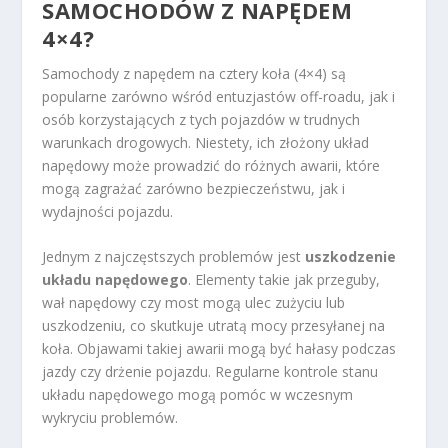
SAMOCHODÓW Z NAPĘDEM
4×4?
Samochody z napędem na cztery koła (4×4) są
popularne zarówno wśród entuzjastów off-roadu, jak i
osób korzystających z tych pojazdów w trudnych
warunkach drogowych. Niestety, ich złożony układ
napędowy może prowadzić do różnych awarii, które
mogą zagrażać zarówno bezpieczeństwu, jak i
wydajności pojazdu.
Jednym z najczęstszych problemów jest
uszkodzenie
układu napędowego
. Elementy takie jak przeguby,
wał napędowy czy most mogą ulec zużyciu lub
uszkodzeniu, co skutkuje utratą mocy przesyłanej na
koła. Objawami takiej awarii mogą być hałasy podczas
jazdy czy drżenie pojazdu. Regularne kontrole stanu
układu napędowego mogą pomóc w wczesnym
wykryciu problemów.