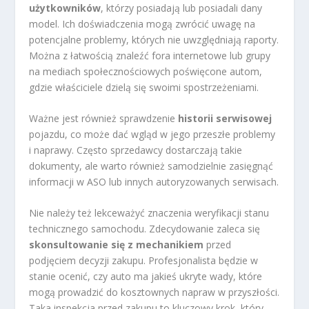
użytkowników
, którzy posiadają lub posiadali dany
model. Ich doświadczenia mogą zwrócić uwagę na
potencjalne problemy, których nie uwzględniają raporty.
Można z łatwością znaleźć fora internetowe lub grupy
na mediach społecznościowych poświęcone autom,
gdzie właściciele dzielą się swoimi spostrzeżeniami.
Ważne jest również sprawdzenie
historii serwisowej
pojazdu, co może dać wgląd w jego przeszłe problemy
i naprawy. Często sprzedawcy dostarczają takie
dokumenty, ale warto również samodzielnie zasięgnąć
informacji w ASO lub innych autoryzowanych serwisach.
Nie należy też lekceważyć znaczenia weryfikacji stanu
technicznego samochodu. Zdecydowanie zaleca się
skonsultowanie się z mechanikiem
przed
podjęciem decyzji zakupu. Profesjonalista będzie w
stanie ocenić, czy auto ma jakieś ukryte wady, które
mogą prowadzić do kosztownych napraw w przyszłości.
Taka inspekcja przed zakupu to kluczowy krok, który