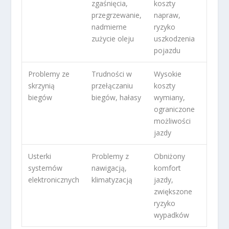
zgaśnięcia,
koszty
przegrzewanie,
napraw,
nadmierne
ryzyko
zużycie oleju
uszkodzenia
pojazdu
Problemy ze
Trudności w
Wysokie
skrzynią
przełączaniu
koszty
biegów
biegów, hałasy
wymiany,
ograniczone
możliwości
jazdy
Usterki
Problemy z
Obniżony
systemów
nawigacją,
komfort
elektronicznych
klimatyzacją
jazdy,
zwiększone
ryzyko
wypadków