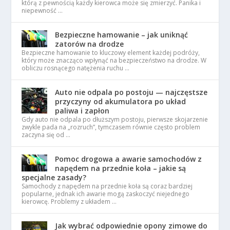
którą z pewnością każdy kierowca może się zmierzyć. Panika i
niepewność …
Bezpieczne hamowanie – jak uniknąć
zatorów na drodze
Bezpieczne hamowanie to kluczowy element każdej podróży,
który może znacząco wpłynąć na bezpieczeństwo na drodze. W
obliczu rosnącego natężenia ruchu …
Auto nie odpala po postoju — najczęstsze
przyczyny od akumulatora po układ
paliwa i zapłon
Gdy auto nie odpala po dłuższym postoju, pierwsze skojarzenie
zwykle pada na „rozruch”, tymczasem równie często problem
zaczyna się od …
Pomoc drogowa a awarie samochodów z
napędem na przednie koła – jakie są
specjalne zasady?
Samochody z napędem na przednie koła są coraz bardziej
popularne, jednak ich awarie mogą zaskoczyć niejednego
kierowcę. Problemy z układem …
Jak wybrać odpowiednie opony zimowe do