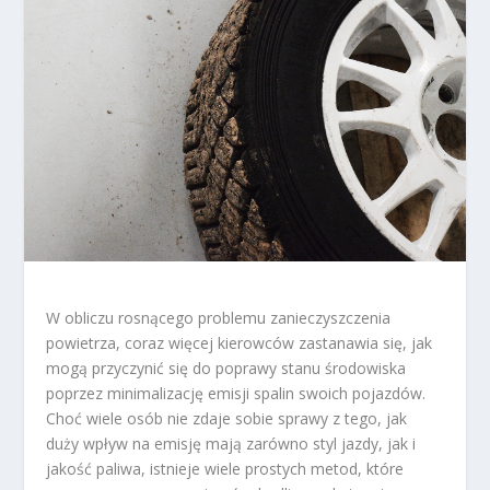
W obliczu rosnącego problemu zanieczyszczenia
powietrza, coraz więcej kierowców zastanawia się, jak
mogą przyczynić się do poprawy stanu środowiska
poprzez minimalizację emisji spalin swoich pojazdów.
Choć wiele osób nie zdaje sobie sprawy z tego, jak
duży wpływ na emisję mają zarówno styl jazdy, jak i
jakość paliwa, istnieje wiele prostych metod, które