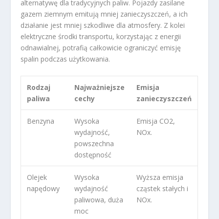
alternatywę dla tradycyjnych paliw. Pojazdy zasilane
gazem ziemnym emitują mniej zanieczyszczeń, a ich
działanie jest mniej szkodliwe dla atmosfery. Z kolei
elektryczne środki transportu, korzystając z energii
odnawialnej, potrafią całkowicie ograniczyć emisję
spalin podczas użytkowania.
Rodzaj
Najważniejsze
Emisja
paliwa
cechy
zanieczyszczeń
Benzyna
Wysoka
Emisja CO
2
,
wydajność,
NO
x
.
powszechna
dostępność
Olejek
Wysoka
Wyższa emisja
napędowy
wydajność
cząstek stałych i
paliwowa, duża
NO
x
.
moc