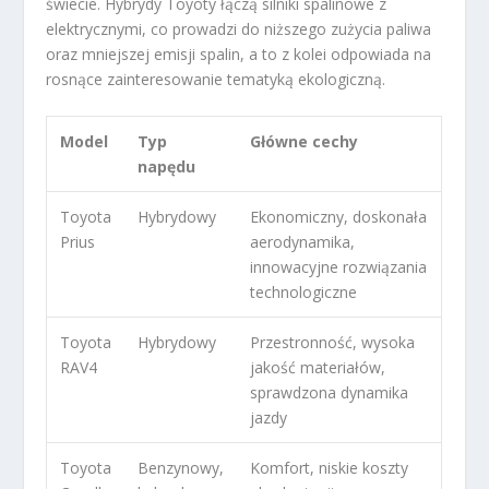
świecie. Hybrydy Toyoty łączą silniki spalinowe z
elektrycznymi, co prowadzi do niższego zużycia paliwa
oraz mniejszej emisji spalin, a to z kolei odpowiada na
rosnące zainteresowanie tematyką ekologiczną.
Model
Typ
Główne cechy
napędu
Toyota
Hybrydowy
Ekonomiczny, doskonała
Prius
aerodynamika,
innowacyjne rozwiązania
technologiczne
Toyota
Hybrydowy
Przestronność, wysoka
RAV4
jakość materiałów,
sprawdzona dynamika
jazdy
Toyota
Benzynowy,
Komfort, niskie koszty