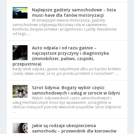
Najlepsze gadżety samochodowe – lista
must-have dla fanów motoryzacji
W dzisiejszym świecie motoryzacji, gadżety
samochodowe odgrywają kluczową rolę w zapewnieniu
komfortu, bezpieczeństwa i przyjemności z jazdy. Niezależnie
od tego, …
Auto odpala i od razu gaśnie –
najczęstsze przyczyny i diagnostyka
(immobilizer, paliwo, czujniki,
przepustnica)
Kiedy silnik odpala i gaśnie natychmiast albo po bardzo krótkim
czasie, łatwo uznać, że to „po prostu problem z rozruchem”. …
Szrot Gdynia: Bogaty wybór części
samochodowych i usług w szrocie w Gdyni
Wybór odpowiednich części samochodowych i
usług mechanicznych może być wyzwaniem, szczególnie w
obliczu rosnących potrzeb właścicieli pojazdów. Szrot Gdynia to
…
Jakie są rodzaje ubezpieczenia
samochodu – przewodnik dla kierowców