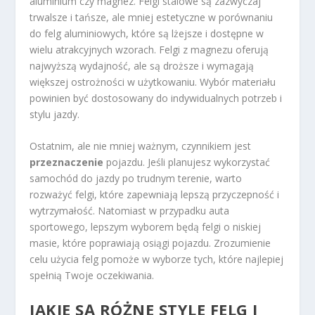
aluminium czy magnez. Felgi stalowe są zazwyczaj
trwalsze i tańsze, ale mniej estetyczne w porównaniu
do felg aluminiowych, które są lżejsze i dostępne w
wielu atrakcyjnych wzorach. Felgi z magnezu oferują
najwyższą wydajność, ale są droższe i wymagają
większej ostrożności w użytkowaniu. Wybór materiału
powinien być dostosowany do indywidualnych potrzeb i
stylu jazdy.
Ostatnim, ale nie mniej ważnym, czynnikiem jest
przeznaczenie
pojazdu. Jeśli planujesz wykorzystać
samochód do jazdy po trudnym terenie, warto
rozważyć felgi, które zapewniają lepszą przyczepność i
wytrzymałość. Natomiast w przypadku auta
sportowego, lepszym wyborem będą felgi o niskiej
masie, które poprawiają osiągi pojazdu. Zrozumienie
celu użycia felg pomoże w wyborze tych, które najlepiej
spełnią Twoje oczekiwania.
JAKIE SĄ RÓŻNE STYLE FELG I