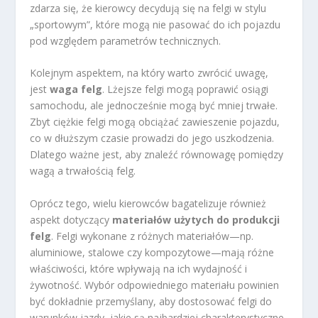
zdarza się, że kierowcy decydują się na felgi w stylu
„sportowym”, które mogą nie pasować do ich pojazdu
pod względem parametrów technicznych.
Kolejnym aspektem, na który warto zwrócić uwagę,
jest
waga felg
. Lżejsze felgi mogą poprawić osiągi
samochodu, ale jednocześnie mogą być mniej trwałe.
Zbyt ciężkie felgi mogą obciążać zawieszenie pojazdu,
co w dłuższym czasie prowadzi do jego uszkodzenia.
Dlatego ważne jest, aby znaleźć równowagę pomiędzy
wagą a trwałością felg.
Oprócz tego, wielu kierowców bagatelizuje również
aspekt dotyczący
materiałów użytych do produkcji
felg
. Felgi wykonane z różnych materiałów—np.
aluminiowe, stalowe czy kompozytowe—mają różne
właściwości, które wpływają na ich wydajność i
żywotność. Wybór odpowiedniego materiału powinien
być dokładnie przemyślany, aby dostosować felgi do
warunków jazdy, jakie są najbardziej charakterystyczne