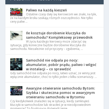
Paliwo na każdą kieszeń
Ostatnie czasy dały się kierowcom we znaki, na tyle,
że na każdym kroku szukają różnych oszczędności. Nie tylko
ceny paliw …
Ile kosztuje dorobienie kluczyka do
samochodu? Kompleksowy przewodnik
W życiu każdego kierowcy może zdarzyć się
sytuacja, gdy konieczne będzie dorobienie kluczyka do
samochodu. Niezależnie od przyczyny – zgubienia, …
Samochód nie odpala po nocy:
akumulator, pobór prądu, paliwo i wilgoć
w instalacji – co sprawdzić
Gdy samochód nie odpala po nocy, łatwo uznać, że winny jest
wyłącznie akumulator, choć to tylko jeden z kilku scenariuszy. …
Awaryjne otwieranie samochodu Bytom:
Szybka i skuteczna pomoc w awaryjnym
otwieraniu samochodu w Bytomiu
Czy kiedykolwiek znalazłeś się w sytuacji, kiedy zamknąłeś
kluczyki w samochodzie lub straciłeś je w nieodpowiednim
momencie? To frustrujące doświadczenie, …