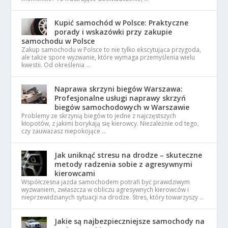
Kupić samochód w Polsce: Praktyczne
porady i wskazówki przy zakupie
samochodu w Polsce
Zakup samochodu w Polsce to nie tylko ekscytująca przygoda,
ale także spore wyzwanie, które wymaga przemyślenia wielu
kwestii. Od określenia …
Naprawa skrzyni biegów Warszawa:
Profesjonalne usługi naprawy skrzyń
biegów samochodowych w Warszawie
Problemy ze skrzynią biegów to jedne z najczęstszych
kłopotów, z jakimi borykają się kierowcy. Niezależnie od tego,
czy zauważasz niepokojące …
Jak uniknąć stresu na drodze – skuteczne
metody radzenia sobie z agresywnymi
kierowcami
Współczesna jazda samochodem potrafi być prawdziwym
wyzwaniem, zwłaszcza w obliczu agresywnych kierowców i
nieprzewidzianych sytuacji na drodze. Stres, który towarzyszy …
Jakie są najbezpieczniejsze samochody na