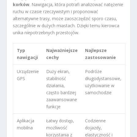
korków
. Nawigacja, która potrafi analizować natężenie
ruchu w czasie rzeczywistym i proponować
alternatywne trasy, może zaoszczędzić sporo czasu,
szczególnie w dużych miastach. Dzięki temu kierowca
unika niepotrzebnych przestojów.
Typ
Najważniejsze
Najlepsze
nawigacji
cechy
zastosowanie
Urządzenie
Duży ekran,
Podróże
GPS
stabilność
długodystansowe,
działania,
użytkowanie w
często bardziej
samochodzie
zaawansowane
funkcje
Aplikacja
Łatwy dostęp,
Codzienne
mobilna
możliwość
dojazdy,
korzystania z
elastyczność i