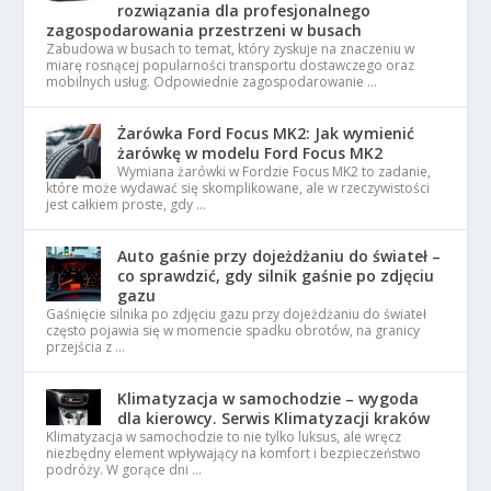
rozwiązania dla profesjonalnego
zagospodarowania przestrzeni w busach
Zabudowa w busach to temat, który zyskuje na znaczeniu w
miarę rosnącej popularności transportu dostawczego oraz
mobilnych usług. Odpowiednie zagospodarowanie …
Żarówka Ford Focus MK2: Jak wymienić
żarówkę w modelu Ford Focus MK2
Wymiana żarówki w Fordzie Focus MK2 to zadanie,
które może wydawać się skomplikowane, ale w rzeczywistości
jest całkiem proste, gdy …
Auto gaśnie przy dojeżdżaniu do świateł –
co sprawdzić, gdy silnik gaśnie po zdjęciu
gazu
Gaśnięcie silnika po zdjęciu gazu przy dojeżdżaniu do świateł
często pojawia się w momencie spadku obrotów, na granicy
przejścia z …
Klimatyzacja w samochodzie – wygoda
dla kierowcy. Serwis Klimatyzacji kraków
Klimatyzacja w samochodzie to nie tylko luksus, ale wręcz
niezbędny element wpływający na komfort i bezpieczeństwo
podróży. W gorące dni …