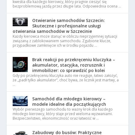
kwestia dla każdego kierowcy, który pragnie cieszyć się
bezproblemową jazdą przez długie lata. Odpowiednia ocena …
Otwieranie samochodów Szczecin:
Skuteczne i profesjonalne usługi
otwierania samochodów w Szczecinie
Każdy kierowca może stanąć w obliczu nieprzyjemnej sytuacji
związaną z zablokowaniem samochodu. Zgubione klucze,
przypadkowe zamknięcie ich w środku pojazdu …
Brak reakcji po przekręceniu kluczyka –
akumulator, stacyjka, rozrusznik i
immobilizer: co sprawdzić po kolei
Gdy po przekręceniu kluczyka auto nie reaguje, łatwo założyć,
że „padł tylko akumulator”, choć bywa, że licznik jest martwy, a
…
Samochód dla młodego kierowcy –
modele idealne dla początkujących
Wybór pierwszego samochodu to ważny krok dla każdego
młodego kierowcy, który staje przed wieloma wyzwaniami.
Bezpieczeństwo, ekonomiczność oraz łatwość w …
Zabudowy do busów: Praktyczne