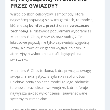
PRZEZ GWIAZDY?
Wśród polskich celebrytów, samochody, które
najczęściej pojawiają się w ich garażach, to modele,
które łączą
komfort
,
prestiż
oraz
nowoczesne
technologie
. Niezwykle popularnymi wyborami są
Mercedes G-Class, BMW X5 oraz Audi Q7. Te
luksusowe pojazdy nie tylko zapewniają wygodną
jazdę, ale również elegancki wygląd, co czyni je
atrakcyjnym wyborem dla osób będących na
świeczniku.
Mercedes G-Class to ikona, która przyciąga uwagę
swoją charakterystyczną sylwetką i solidnością.
Celebryci cenią sobie ten model za jego zdolności
terenowe oraz luksusowe wnętrze, które oferuje
najwyższą jakość wykończenia i zaawansowane
systemy multimedialne.
BMW X5 również cieszy się dużą popularnością wśród