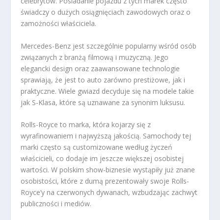
celebrytów. Posiadanie pojazdu z tych marek często
świadczy o dużych osiągnięciach zawodowych oraz o
zamożności właściciela.
Mercedes-Benz jest szczególnie popularny wśród osób
związanych z branżą filmową i muzyczną. Jego
elegancki design oraz zaawansowane technologie
sprawiają, że jest to auto zarówno prestiżowe, jak i
praktyczne. Wiele gwiazd decyduje się na modele takie
jak S-Klasa, które są uznawane za synonim luksusu.
Rolls-Royce to marka, która kojarzy się z
wyrafinowaniem i najwyższą jakością. Samochody tej
marki często są customizowane według życzeń
właścicieli, co dodaje im jeszcze większej osobistej
wartości. W polskim show-biznesie wystąpiły już znane
osobistości, które z dumą prezentowały swoje Rolls-
Royce’y na czerwonych dywanach, wzbudzając zachwyt
publiczności i mediów.