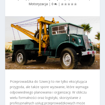
Motoryzacja
|
0
|
Przeprowadzka do Szwecji to nie tylko ekscytująca
przygoda, ale także spore wyzwanie, które wymaga
odpowiedniego planowania i organizacji. W obliczu
wielu formalności oraz logistyki, skorzystanie z
profesjonalnych usług przeprowadzkowych może