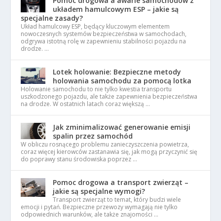
Pomoc drogowa a awarie samochodów z
układem hamulcowym ESP – jakie są
specjalne zasady?
Układ hamulcowy ESP, będący kluczowym elementem
nowoczesnych systemów bezpieczeństwa w samochodach,
odgrywa istotną rolę w zapewnieniu stabilności pojazdu na
drodze. …
Lotek holowanie: Bezpieczne metody
holowania samochodu za pomocą lotka
Holowanie samochodu to nie tylko kwestia transportu
uszkodzonego pojazdu, ale także zapewnienia bezpieczeństwa
na drodze. W ostatnich latach coraz większą …
Jak zminimalizować generowanie emisji
spalin przez samochód
W obliczu rosnącego problemu zanieczyszczenia powietrza,
coraz więcej kierowców zastanawia się, jak mogą przyczynić się
do poprawy stanu środowiska poprzez …
Pomoc drogowa a transport zwierząt –
jakie są specjalne wymogi?
Transport zwierząt to temat, który budzi wiele
emocji i pytań. Bezpieczne przewozy wymagają nie tylko
odpowiednich warunków, ale także znajomości …