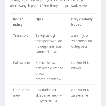
zasięgnąć informacji o tych opcjach i ich kosztach,
oferowanych przez różne firmy przeprowadzkowe.
Rodzaj
Opis
Przykładowy
usługi
koszt
Transport
Zakup usługi
zmienny, w
transportowej do
zależności od
nowego miejsca
odległości
zamieszkania.
Pakowanie
Kompleksowe
od 200 PLN
pakowanie rzeczy
wzwyż
przez
profesjonalistów.
Demontaż
Rozkładanie i
od 150 PLN
mebli
składanie mebli w
za zlecenie
nowym miejscu.