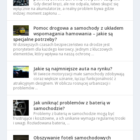
Gdy diesel kręci, ale nie odpala, łatwo skupić się
wyłącznie na akumulatorze, a realny problem bywa gdzie
indziej: moment zapłonu …
Pomoc drogowa a samochody z układem
wspomagania hamowania – jakie są
specjalne potrzeby?
W dzisiejszych czasach bezpieczeństwo na drodze jest
priorytetem dla każdego kierowcy. Jednym z kluczowych
elementów, który wpływa na naszą ochronę …
Jakie są najmniejsze auta na rynku?
W świecie motoryzacji małe samochody zdobywają
coraz większe uznanie, łącząc funkcjonalność z
atrakcyjnym designem. W obliczu rosnącej urbanizacji i
problemów …
Jak uniknąć problemów z baterią w
samochodzie?
Problemy z baterią w samochodzie mogą być
frustrujące i kosztowne, a ich unikanie wymaga regularnej troski
i uwagi. Rozładowana bateria, …
Obszywanie foteli samochodowych