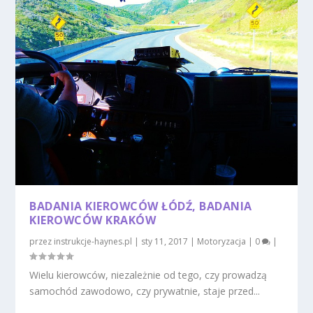
BADANIA KIEROWCÓW ŁÓDŹ, BADANIA
KIEROWCÓW KRAKÓW
przez
instrukcje-haynes.pl
|
sty 11, 2017
|
Motoryzacja
|
0
|
Wielu kierowców, niezależnie od tego, czy prowadzą
samochód zawodowo, czy prywatnie, staje przed...