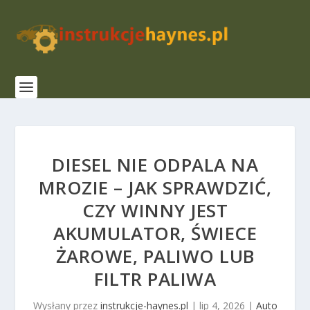
DIESEL NIE ODPALA NA
MROZIE – JAK SPRAWDZIĆ,
CZY WINNY JEST
AKUMULATOR, ŚWIECE
ŻAROWE, PALIWO LUB
FILTR PALIWA
Wysłany przez
instrukcje-haynes.pl
|
lip 4, 2026
|
Auto