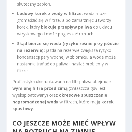
skuteczny zapłon.
Lodowy korek z wody w filtrze:
woda może
gromadzić się w filtrze, a po zamarznięciu tworzy
korek, który
blokuje przepływ paliwa
do układu
wtryskowego i może pogarszać rozruch.
Skąd bierze się woda (ryzyko rośnie przy jeździe
na rezerwie):
jazda na rezerwie zwiększa ryzyko
kondensacji pary wodnej w zbiorniku, a woda może
następnie trafiać do paliwa i nasilać problemy w
filtrze.
Profilaktyka ukierunkowana na filtr paliwa obejmuje
wymianę filtra przed zimą
(zwłaszcza gdy jest
wyeksploatowany) oraz
okresowe spuszczanie
nagromadzonej wody
w filtrach, które mają
korek
spustowy
.
CO JESZCZE MOŻE MIEĆ WPŁYW
NA ROZRUCH NA ZIMNIE