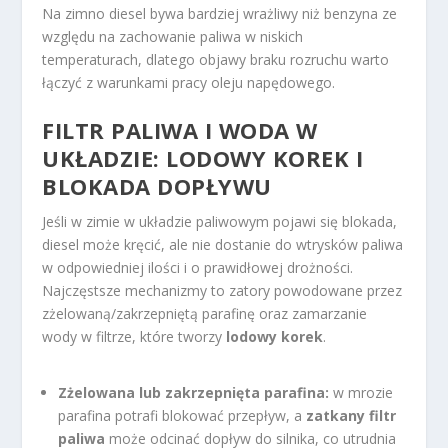
Na zimno diesel bywa bardziej wrażliwy niż benzyna ze
względu na zachowanie paliwa w niskich
temperaturach, dlatego objawy braku rozruchu warto
łączyć z warunkami pracy oleju napędowego.
FILTR PALIWA I WODA W
UKŁADZIE: LODOWY KOREK I
BLOKADA DOPŁYWU
Jeśli w zimie w układzie paliwowym pojawi się blokada,
diesel może kręcić, ale nie dostanie do wtrysków paliwa
w odpowiedniej ilości i o prawidłowej drożności.
Najczęstsze mechanizmy to zatory powodowane przez
zżelowaną/zakrzepniętą parafinę oraz zamarzanie
wody w filtrze, które tworzy
lodowy korek
.
Zżelowana lub zakrzepnięta parafina:
w mrozie
parafina potrafi blokować przepływ, a
zatkany filtr
paliwa
może odcinać dopływ do silnika, co utrudnia