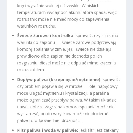
kręci wyraźnie wolniej niż zwykle. W niskich
temperaturach wydajność akumulatora spada, więc
rozrusznik może nie mieć mocy do zapewnienia
warunków rozruchu.
Świece żarowe i kontrolka:
sprawdź, czy silnik ma
warunki do zapłonu — świece żarowe podgrzewają
komorę spalania w zimie. Jeśli świece nie działają
prawidłowo albo zapłon nie dochodzi po ich
rozgrzaniu, diesel może nie odpalać mimo kręcenia
rozrusznikiem.
Dopływ paliwa (krzepnięcie/mętnienie):
sprawdź,
czy problem pojawia się w mrozie — olej napędowy
może ulegać mętnieniu i krystalizacji, a parafina
może ograniczać przepływ paliwa. W takim układzie
nawet dobrze zagrzana komora spalania może nie
wystarczyć, bo do wtrysków może nie docierać
paliwo o odpowiedniej drożności.
Filtr paliwa i woda w paliwie:
jeśli filtr jest zatkany,