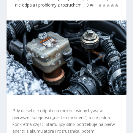
nie odpala i problemy z rozruchem
|
0
|
Gdy diesel nie odpala na mrozie, winny bywa w
pierwszej kolejności „nie ten moment”, a nie jedna
konkretna część. Startujący silnik potrzebuje najpierw
energii z akumulatora i rozrusznika, potem