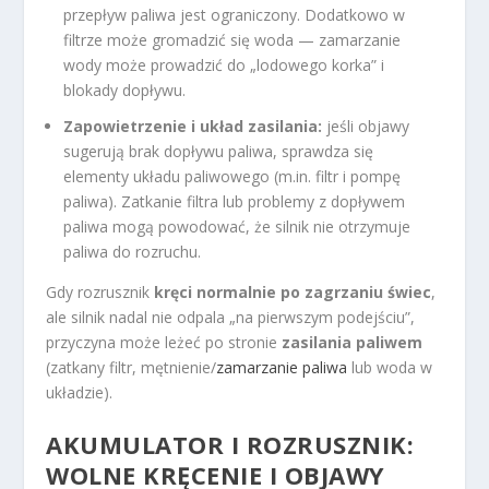
przepływ paliwa jest ograniczony. Dodatkowo w
filtrze może gromadzić się woda — zamarzanie
wody może prowadzić do „lodowego korka” i
blokady dopływu.
Zapowietrzenie i układ zasilania:
jeśli objawy
sugerują brak dopływu paliwa, sprawdza się
elementy układu paliwowego (m.in. filtr i pompę
paliwa). Zatkanie filtra lub problemy z dopływem
paliwa mogą powodować, że silnik nie otrzymuje
paliwa do rozruchu.
Gdy rozrusznik
kręci normalnie po zagrzaniu świec
,
ale silnik nadal nie odpala „na pierwszym podejściu”,
przyczyna może leżeć po stronie
zasilania paliwem
(zatkany filtr, mętnienie/
zamarzanie paliwa
lub woda w
układzie).
AKUMULATOR I ROZRUSZNIK:
WOLNE KRĘCENIE I OBJAWY