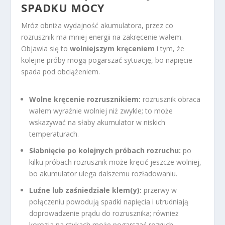
SPADKU MOCY
Mróz obniża wydajność akumulatora, przez co
rozrusznik ma mniej energii na zakręcenie wałem.
Objawia się to
wolniejszym kręceniem
i tym, że
kolejne próby mogą pogarszać sytuację, bo napięcie
spada pod obciążeniem.
Wolne kręcenie rozrusznikiem:
rozrusznik obraca
wałem wyraźnie wolniej niż zwykle; to może
wskazywać na słaby akumulator w niskich
temperaturach.
Słabnięcie po kolejnych próbach rozruchu:
po
kilku próbach rozrusznik może kręcić jeszcze wolniej,
bo akumulator ulega dalszemu rozładowaniu.
Luźne lub zaśniedziałe klem(y):
przerwy w
połączeniu powodują spadki napięcia i utrudniają
doprowadzenie prądu do rozrusznika; również
korozja na stykach może pogarszać rozruch.