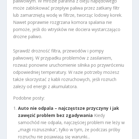
paliwowym. W mrozie parafina z oleju napędowego
może zablokować przepływ paliwa przez zatkany filtr
lub zamarzniętą wodę w filtrze, tworząc lodowy korek.
Nawet poprawnie rozgrzana komora spalania nie
pomoże, jeśli do wtrysków nie dociera wystarczająco
drożne paliwo.
Sprawdź drożność filtra, przewodów i pompy
paliwowej. W przypadku problemów z zasilaniem,
rozważ ponowne uruchomienie silnika po przywróceniu
odpowiedniej temperatury. W razie potrzeby możesz
także skorzystać z kabli rozruchowych, jeśli rozruch
zależy od energii z akumulatora.
Podobne posty:
Auto nie odpala – najczęstsze przyczyny i jak
zawęzić problem bez zgadywania
Kiedy
samochód nie odpala, najczęściej problem nie leży w
„magii rozrusznika”, tylko w tym, że podczas próby
rozruchu nie pojawiają się warunki...