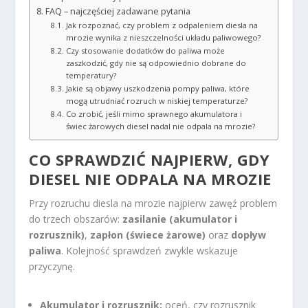
FAQ – najczęściej zadawane pytania
Jak rozpoznać, czy problem z odpaleniem diesla na
mrozie wynika z nieszczelności układu paliwowego?
Czy stosowanie dodatków do paliwa może
zaszkodzić, gdy nie są odpowiednio dobrane do
temperatury?
Jakie są objawy uszkodzenia pompy paliwa, które
mogą utrudniać rozruch w niskiej temperaturze?
Co zrobić, jeśli mimo sprawnego akumulatora i
świec żarowych diesel nadal nie odpala na mrozie?
CO SPRAWDZIĆ NAJPIERW, GDY
DIESEL NIE ODPALA NA MROZIE
Przy rozruchu diesla na mrozie najpierw zawęź problem
do trzech obszarów:
zasilanie (akumulator i
rozrusznik)
,
zapłon (świece żarowe)
oraz
dopływ
paliwa
. Kolejność sprawdzeń zwykle wskazuje
przyczynę.
Akumulator i rozrusznik:
oceń, czy rozrusznik