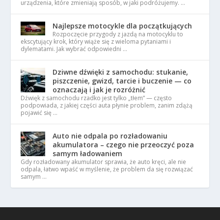
urządzenia, które zmieniają sposób, w jaki podróżujemy. …
Najlepsze motocykle dla początkujących
Rozpoczęcie przygody z jazdą na motocyklu to
ekscytujący krok, który wiąże się z wieloma pytaniami i
dylematami. Jak wybrać odpowiedni …
Dziwne dźwięki z samochodu: stukanie,
piszczenie, gwizd, tarcie i buczenie — co
oznaczają i jak je rozróżnić
Dźwięk z samochodu rzadko jest tylko „tłem” — często
podpowiada, z jakiej części auta płynie problem, zanim zdążą
pojawić się …
Auto nie odpala po rozładowaniu
akumulatora – czego nie przeoczyć poza
samym ładowaniem
Gdy rozładowany akumulator sprawia, że auto kręci, ale nie
odpala, łatwo wpaść w myślenie, że problem da się rozwiązać
samym …