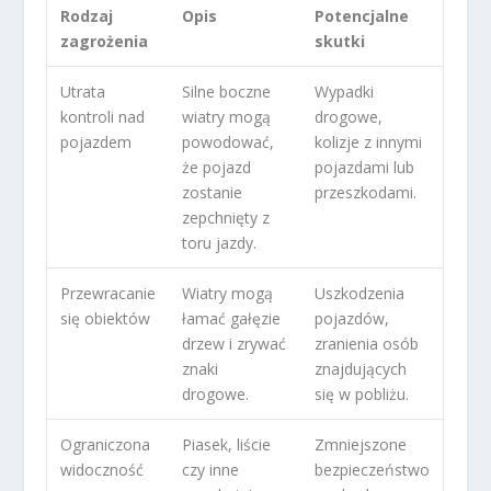
Rodzaj
Opis
Potencjalne
zagrożenia
skutki
Utrata
Silne boczne
Wypadki
kontroli nad
wiatry mogą
drogowe,
pojazdem
powodować,
kolizje z innymi
że pojazd
pojazdami lub
zostanie
przeszkodami.
zepchnięty z
toru jazdy.
Przewracanie
Wiatry mogą
Uszkodzenia
się obiektów
łamać gałęzie
pojazdów,
drzew i zrywać
zranienia osób
znaki
znajdujących
drogowe.
się w pobliżu.
Ograniczona
Piasek, liście
Zmniejszone
widoczność
czy inne
bezpieczeństwo